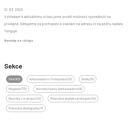
12. 03. 2020
Vzhledem k aktuálnímu stavu jsme zrušili možnost vyzvednutí na
prodejně. Děkujeme za pochopení a zasílání na adresu či na poštu nadále
funguje.
Novinky z e-shopu
Sekce
Vše (90)
Ambassadors Trickipedia (10)
Desky (5)
Magazín (73)
Novinky teamu Ambassadors (6)
Novinky z e-shopu (25)
Průvodce skateboardingem (14)
Průvodce skateparky (7)