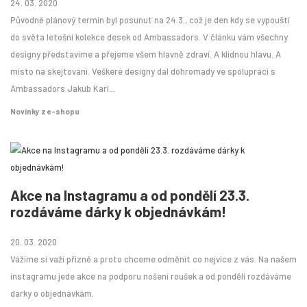
24. 03. 2020
Původně plánový termín byl posunut na 24.3., což je den kdy se vypouští
do světa letošní kolekce desek od Ambassadors. V článku vám všechny
designy představíme a přejeme všem hlavně zdraví. A klidnou hlavu. A
místo na skejtování. Veškeré designy dal dohromady ve spolupráci s
Ambassadors Jakub Karl...
Novinky z e-shopu
Akce na Instagramu a od pondělí 23.3.
rozdáváme dárky k objednávkám!
20. 03. 2020
Vážíme si važí přízně a proto chceme odměnit co nejvíce z vás. Na našem
instagramu jede akce na podporu nošení roušek a od pondělí rozdáváme
dárky o objednávkám.