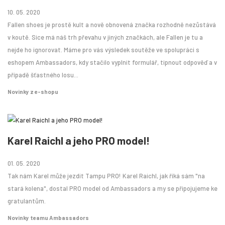
10. 05. 2020
Fallen shoes je prostě kult a nově obnovená značka rozhodně nezůstává
v koutě. Sice má náš trh převahu v jiných značkách, ale Fallen je tu a
nejde ho ignorovat. Máme pro vás výsledek soutěže ve spolupráci s
eshopem Ambassadors, kdy stačilo vyplnit formulář, tipnout odpověď a v
případě šťastného losu...
Novinky z e-shopu
Karel Raichl a jeho PRO model!
01. 05. 2020
Tak nám Karel může jezdit Tampu PRO! Karel Raichl, jak říká sám "na
stará kolena", dostal PRO model od Ambassadors a my se připojujeme ke
gratulantům.
Novinky teamu Ambassadors