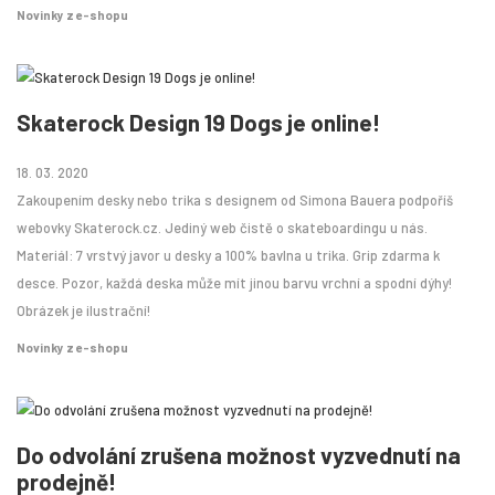
Novinky z e-shopu
Skaterock Design 19 Dogs je online!
18. 03. 2020
Zakoupením desky nebo trika s designem od Simona Bauera podpoříš
webovky Skaterock.cz. Jediný web čistě o skateboardingu u nás.
Materiál: 7 vrstvý javor u desky a 100% bavlna u trika. Grip zdarma k
desce. Pozor, každá deska může mít jinou barvu vrchní a spodní dýhy!
Obrázek je ilustrační!
Novinky z e-shopu
Do odvolání zrušena možnost vyzvednutí na
prodejně!