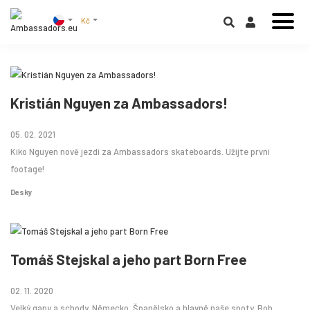
Kč
Kristián Nguyen za Ambassadors!
05. 02. 2021
Kiko Nguyen nově jezdí za Ambassadors skateboards. Užijte první
footage!
Desky
Tomáš Stejskal a jeho part Born Free
02. 11. 2020
Velký gapy a schody. Německo, Španělsko a hlavně naše spoty. Bob