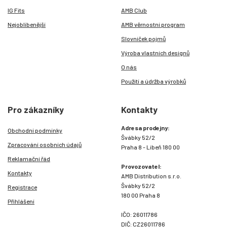
IG Fits
AMB Club
Nejoblíbenější
AMB věrnostní program
Slovníček pojmů
Výroba vlastních designů
O nás
Použití a údržba výrobků
Pro zákazníky
Kontakty
Adresa prodejny:
Obchodní podmínky
Švábky 52/2
Zpracování osobních údajů
Praha 8 - Libeň 180 00
Reklamační řád
Provozovatel:
Kontakty
AMB Distribution s.r.o.
Švábky 52/2
Registrace
180 00 Praha 8
Přihlášení
IČO: 26011786
DIČ: CZ26011786