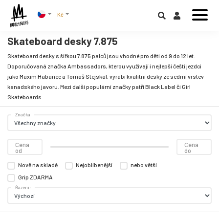
Kč
Skateboard desky 7.875
Skateboard desky s šířkou 7.875 palců jsou vhodné pro děti od 9 do 12 let.
Doporučovaná značka Ambassadors, kterou využívají i nejlepší čeští jezdci
jako Maxim Habanec a Tomáš Stejskal, vyrábí kvalitní desky ze sedmi vrstev
kanadského javoru. Mezi další populární značky patří Black Label či Girl
Skateboards.
Značka
Cena
Cena
od
do
Nově na skladě
Nejoblíbenější
nebo větší
Grip ZDARMA
Řazení: