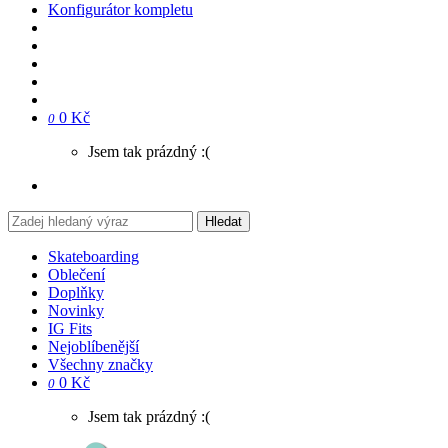
Konfigurátor kompletu
0 Kč
0
Jsem tak prázdný :(
Hledat
Skateboarding
Oblečení
Doplňky
Novinky
IG Fits
Nejoblíbenější
Všechny značky
0 Kč
0
Jsem tak prázdný :(