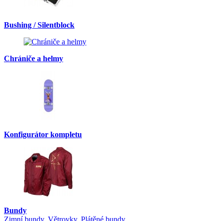
Bushing / Silentblock
Chrániče a helmy
Konfigurátor kompletu
Bundy
Zimní bundy
,
Větrovky
,
Plátěné bundy