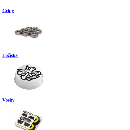
Gripy
Ložiska
Vosky