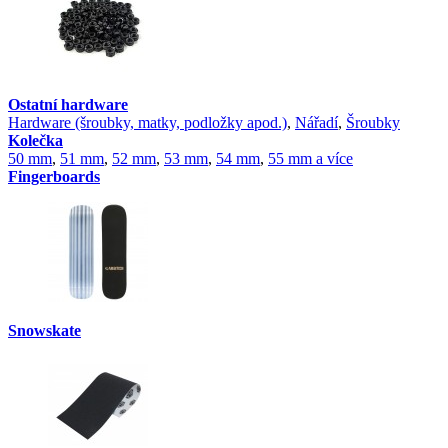
Ostatní hardware
Hardware (šroubky, matky, podložky apod.)
,
Nářadí
,
Šroubky
Kolečka
50 mm
,
51 mm
,
52 mm
,
53 mm
,
54 mm
,
55 mm a více
Fingerboards
Snowskate