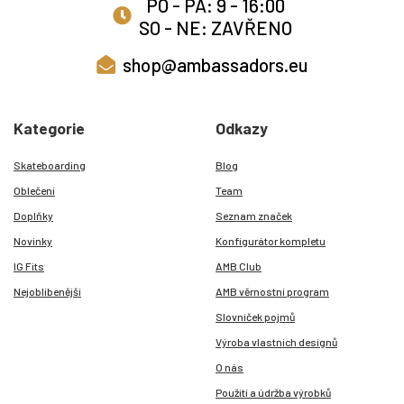
PO - PÁ: 9 - 16:00
SO - NE: ZAVŘENO
shop@ambassadors.eu
Kategorie
Odkazy
Skateboarding
Blog
Oblečení
Team
Doplňky
Seznam značek
Novinky
Konfigurátor kompletu
IG Fits
AMB Club
Nejoblíbenější
AMB věrnostní program
Slovníček pojmů
Výroba vlastních designů
O nás
Použití a údržba výrobků