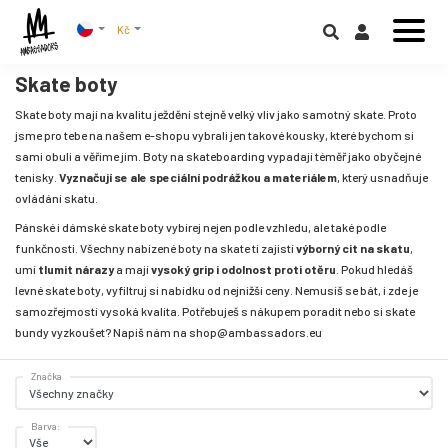
Kč
Skate boty
Skate boty mají na kvalitu ježdění stejně velký vliv jako samotný skate. Proto
jsme pro tebe na našem e-shopu vybrali jen takové kousky, které bychom si
sami obuli a věříme jim. Boty na skateboarding vypadají téměř jako obyčejné
tenisky.
Vyznačují se ale speciální podrážkou a materiálem
, který usnadňuje
ovládání skatu.
Pánské i dámské skate boty vybírej nejen podle vzhledu, ale také podle
funkčnosti. Všechny nabízené boty na skate ti zajistí
výborný cit na skatu
,
umí
tlumit nárazy
a mají
vysoký grip i odolnost proti otěru
. Pokud hledáš
levné skate boty, vyfiltruj si nabídku od nejnižší ceny. Nemusíš se bát, i zde je
samozřejmostí vysoká kvalita. Potřebuješ s nákupem poradit nebo si skate
bundy vyzkoušet? Napiš nám na
shop@ambassadors.eu
Značka
Barva: