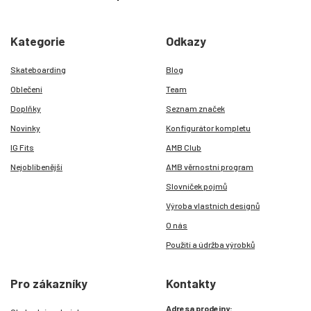
Kategorie
Odkazy
Skateboarding
Blog
Oblečení
Team
Doplňky
Seznam značek
Novinky
Konfigurátor kompletu
IG Fits
AMB Club
Nejoblíbenější
AMB věrnostní program
Slovníček pojmů
Výroba vlastních designů
O nás
Použití a údržba výrobků
Pro zákazníky
Kontakty
Adresa prodejny: