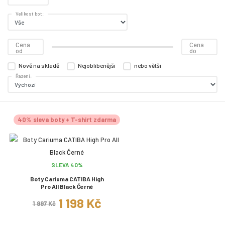
Velikost bot:
Cena
Cena
od
do
Nově na skladě
Nejoblíbenější
nebo větší
Řazení:
40% sleva boty + T-shirt zdarma
SLEVA 40%
Boty Cariuma CATIBA High
Pro All Black Černé
1 198 Kč
1 997 Kč