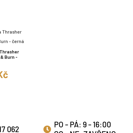
 Thrasher
 & Burn -
 Kč
PO - PÁ: 9 - 16:00
17 062