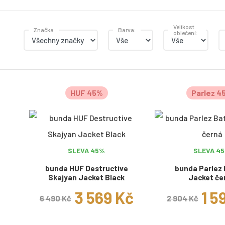
Velikost
Značka
Barva:
oblečení:
HUF 45%
Parlez 4
SLEVA 45%
SLEVA 4
bunda HUF Destructive
bunda Parlez
Skajyan Jacket Black
Jacket če
3 569 Kč
1 5
6 490 Kč
2 904 Kč