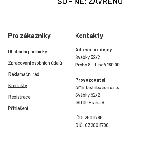
SO - NE: ZAVŘENO
Pro zákazníky
Kontakty
Adresa prodejny:
Obchodní podmínky
Švábky 52/2
Zpracování osobních údajů
Praha 8 - Libeň 180 00
Reklamační řád
Provozovatel:
Kontakty
AMB Distribution s.r.o.
Švábky 52/2
Registrace
180 00 Praha 8
Přihlášení
IČO: 26011786
DIČ: CZ26011786