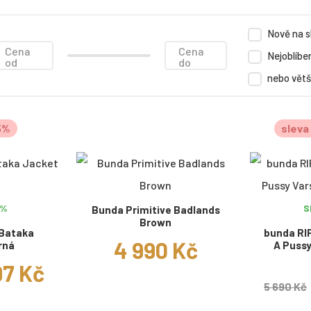
Nově na s
Cena
Cena
Nejoblíben
od
do
nebo větš
5%
sleva
5%
S
Bunda Primitive Badlands
Brown
 Bataka
bunda RI
4 990 Kč
rná
A Pussy
97 Kč
5 690 Kč