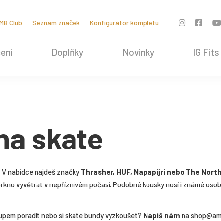
MB Club
Seznam značek
Konfigurátor kompletu
ení
Doplňky
Novinky
IG Fits
na skate
i. V nabídce najdeš značky
Thrasher, HUF, Napapijri nebo The Nort
prkno vyvětrat v nepříznivém počasí. Podobné kousky nosí i známé oso
kupem poradit nebo si skate bundy vyzkoušet?
Napiš nám
na
shop@am