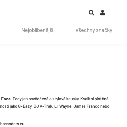
Nejoblíbenější
Všechny značky
h Face
. Tedy jen osvědčené a stylové kousky. Kvalitní plátěná
bnosti jako G-Eazy, DJ A-Trak, Lil Wayne, James Franco nebo
bassadors.eu