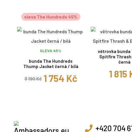
sleva The Hundreds 45%
SLEVA 45%
větrovka bunda
Spitfire Thrash
bunda The Hundreds
černá
Thump Jacket černá / bílá
1 815
1 754 Kč
3 190 Kč
+420 704 6