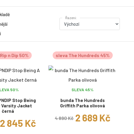
kladě
Řazení:
ější
í
 Rip n Dip 50%
sleva The Hundreds 45%
LEVA 50%
SLEVA 45%
PNDIP Stop Being
bunda The Hundreds
 Varsity Jacket
Griffith Parka olivová
černá
2 689 Kč
4 890 Kč
2 845 Kč