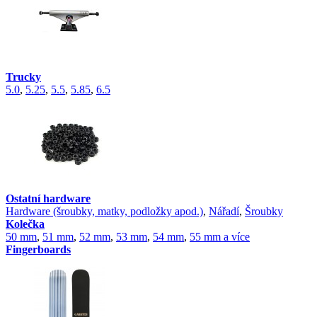
Trucky
5.0
,
5.25
,
5.5
,
5.85
,
6.5
Ostatní hardware
Hardware (šroubky, matky, podložky apod.)
,
Nářadí
,
Šroubky
Kolečka
50 mm
,
51 mm
,
52 mm
,
53 mm
,
54 mm
,
55 mm a více
Fingerboards