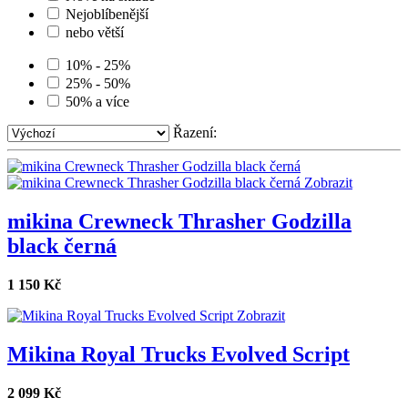
Nejoblíbenější
nebo větší
10% - 25%
25% - 50%
50% a více
Řazení:
Zobrazit
mikina Crewneck Thrasher Godzilla
black černá
1 150 Kč
Zobrazit
Mikina Royal Trucks Evolved Script
2 099 Kč