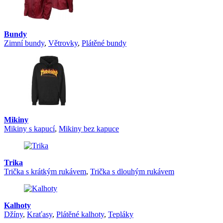
Bundy
Zimní bundy
,
Větrovky
,
Plátěné bundy
Mikiny
Mikiny s kapucí
,
Mikiny bez kapuce
Trika
Trička s krátkým rukávem
,
Trička s dlouhým rukávem
Kalhoty
Džíny
,
Kraťasy
,
Plátěné kalhoty
,
Tepláky