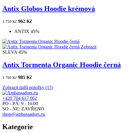
Antix Globos Hoodie krémová
962 Kč
1 750 Kč
ANTIX 45%
Zobrazit
SLEVA 45%
Antix Tormenta Organic Hoodie černá
985 Kč
1 790 Kč
Zobrazit další položky (15)
+420 704 617 062
PO - PÁ: 9 - 16:00
SO - NE: ZAVŘENO
shop@ambassadors.eu
Kategorie