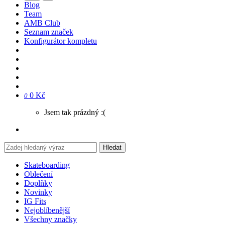
Blog
Team
AMB Club
Seznam značek
Konfigurátor kompletu
0 Kč
0
Jsem tak prázdný :(
Hledat
Skateboarding
Oblečení
Doplňky
Novinky
IG Fits
Nejoblíbenější
Všechny značky