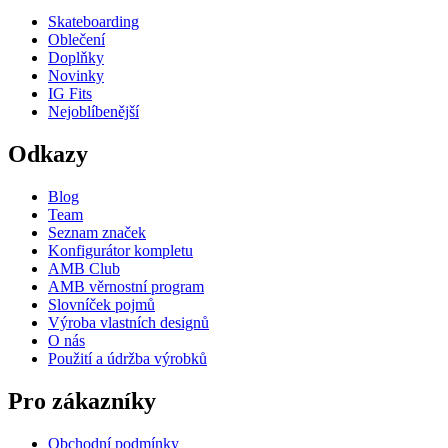
Skateboarding
Oblečení
Doplňky
Novinky
IG Fits
Nejoblíbenější
Odkazy
Blog
Team
Seznam značek
Konfigurátor kompletu
AMB Club
AMB věrnostní program
Slovníček pojmů
Výroba vlastních designů
O nás
Použití a údržba výrobků
Pro zákazníky
Obchodní podmínky