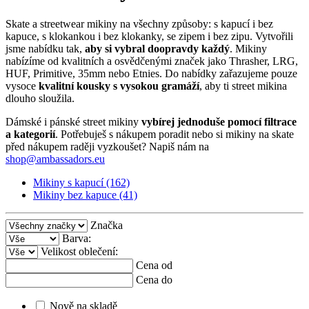
Skate a streetwear mikiny na všechny způsoby: s kapucí i bez
kapuce, s klokankou i bez klokanky, se zipem i bez zipu. Vytvořili
jsme nabídku tak,
aby si vybral doopravdy každý
. Mikiny
nabízíme od kvalitních a osvědčenými značek jako Thrasher, LRG,
HUF, Primitive, 35mm nebo Etnies. Do nabídky zařazujeme pouze
vysoce
kvalitní kousky s vysokou gramáží
, aby ti street mikina
dlouho sloužila.
Dámské i pánské street mikiny
vybírej jednoduše pomocí filtrace
a kategorií
. Potřebuješ s nákupem poradit nebo si mikiny na skate
před nákupem raději vyzkoušet? Napiš nám na
shop@ambassadors.eu
Mikiny s kapucí (162)
Mikiny bez kapuce (41)
Značka
Barva:
Velikost oblečení:
Cena od
Cena do
Nově na skladě