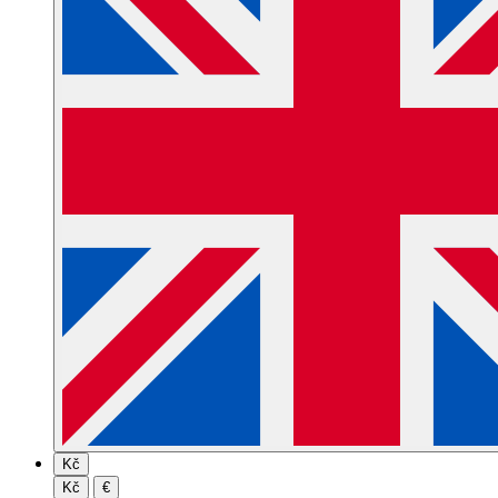
Kč
Kč
€