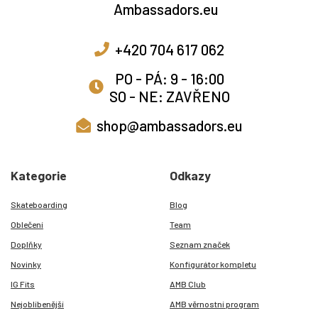
+420 704 617 062
PO - PÁ: 9 - 16:00
SO - NE: ZAVŘENO
shop@ambassadors.eu
Kategorie
Odkazy
Skateboarding
Blog
Oblečení
Team
Doplňky
Seznam značek
Novinky
Konfigurátor kompletu
IG Fits
AMB Club
Nejoblíbenější
AMB věrnostní program