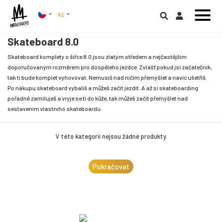
Kč
Skateboard 8.0
Skateboard komplety o šířce 8.0 jsou zlatým středem a nejčastějším
doporučovaným rozměrem pro dospělého jezdce. Zvlášť pokud jsi začátečník,
tak ti bude komplet vyhovovat. Nemusíš nad ničím přemýšlet a navíc ušetříš.
Po nákupu skateboard vybalíš a můžeš začít jezdit. A až si skateboarding
pořádně zamiluješ a vryje se ti do kůže, tak můžeš začít přemýšlet nad
sestavením vlastního skateboardu.
V této kategorii nejsou žádné produkty.
Pokračovat