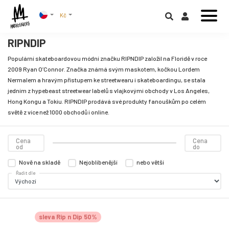
Kč
RIPNDIP
Populární skateboardovou módní značku RIPNDIP založil na Floridě v roce
2009 Ryan O’Connor. Značka známá svým maskotem, kočkou Lordem
Nermalem a hravým přístupem ke streetwearu i skateboardingu, se stala
jedním z hypebeast streetwear labelů s vlajkovými obchody v Los Angeles,
Hong Kongu a Tokiu. RIPNDIP prodává své produkty fanouškům po celém
světě z více než 1000 obchodů i online.
Cena
Cena
od
do
Nově na skladě
Nejoblíbenější
nebo větší
Řadit dle
sleva Rip n Dip 50%