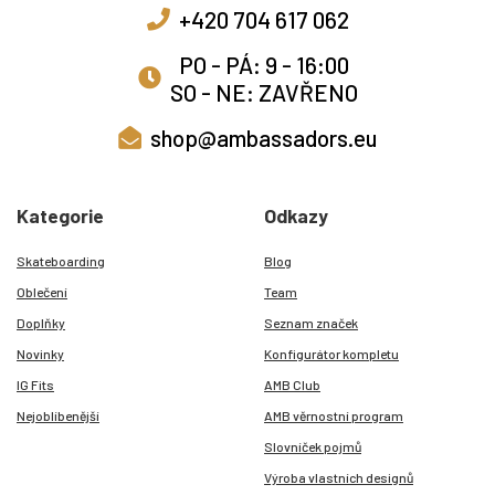
+420 704 617 062
PO - PÁ: 9 - 16:00
SO - NE: ZAVŘENO
shop@ambassadors.eu
Kategorie
Odkazy
Skateboarding
Blog
Oblečení
Team
Doplňky
Seznam značek
Novinky
Konfigurátor kompletu
IG Fits
AMB Club
Nejoblíbenější
AMB věrnostní program
Slovníček pojmů
Výroba vlastních designů