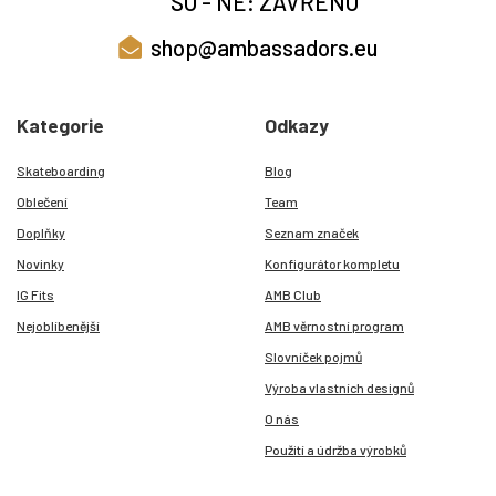
SO - NE: ZAVŘENO
shop@ambassadors.eu
Kategorie
Odkazy
Skateboarding
Blog
Oblečení
Team
Doplňky
Seznam značek
Novinky
Konfigurátor kompletu
IG Fits
AMB Club
Nejoblíbenější
AMB věrnostní program
Slovníček pojmů
Výroba vlastních designů
O nás
Použití a údržba výrobků