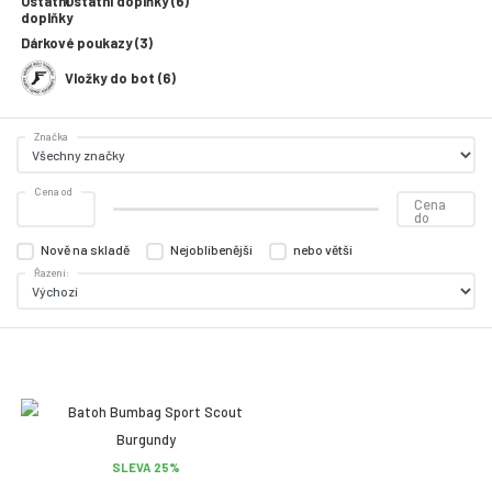
Ostatní doplňky (6)
Dárkové poukazy (3)
Vložky do bot (6)
Značka
Cena od
Cena
do
Nově na skladě
Nejoblíbenější
nebo větší
Řazení:
SLEVA 25%