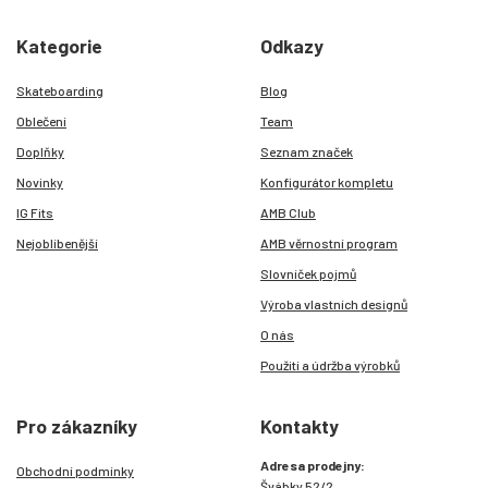
Kategorie
Odkazy
Skateboarding
Blog
Oblečení
Team
Doplňky
Seznam značek
Novinky
Konfigurátor kompletu
IG Fits
AMB Club
Nejoblíbenější
AMB věrnostní program
Slovníček pojmů
Výroba vlastních designů
O nás
Použití a údržba výrobků
Pro zákazníky
Kontakty
Adresa prodejny:
Obchodní podmínky
Švábky 52/2