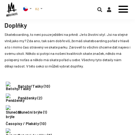
Kč
Doplňky
Skateboarding, to není pouze ježdění na prkně. Je to životní styl. Jsi na stejné
vlně jako my? Zda ano, tak sám dobře víš, že máš skateboarding pořád v hlavě
a to i mimo čas strávený ve skate parku. Zároveň to všichni chceme dát najevo i
svému okolí. Někdo si potrpí na nošení kvalitních skate značek, někdo má
polepený noťas a někdo má skate pořád u sebe. Všechny tyto detaily nám
dělají radost. V této sekci si můžeš vybrat doplňky.
Batohy/Tašky (10)
Peněženky (2)
Sluneční brýle (1)
Časopisy / Plakáty (10)