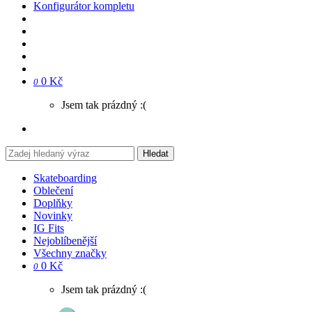
Konfigurátor kompletu
0 Kč
0
Jsem tak prázdný :(
Hledat
Skateboarding
Oblečení
Doplňky
Novinky
IG Fits
Nejoblíbenější
Všechny značky
0 Kč
0
Jsem tak prázdný :(