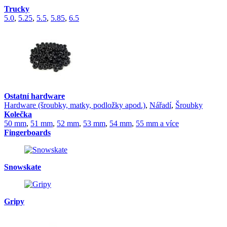
Trucky
5.0
,
5.25
,
5.5
,
5.85
,
6.5
Ostatní hardware
Hardware (šroubky, matky, podložky apod.)
,
Nářadí
,
Šroubky
Kolečka
50 mm
,
51 mm
,
52 mm
,
53 mm
,
54 mm
,
55 mm a více
Fingerboards
Snowskate
Gripy