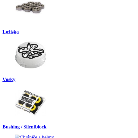
Ložiska
Vosky
Bushing / Silentblock