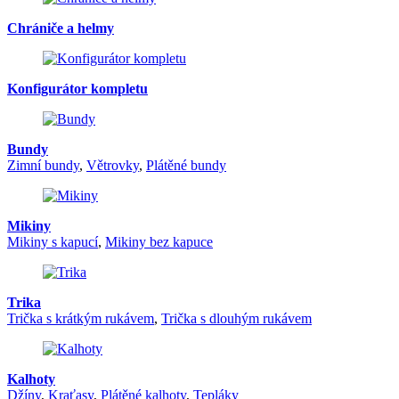
Chrániče a helmy
Konfigurátor kompletu
Bundy
Zimní bundy
,
Větrovky
,
Plátěné bundy
Mikiny
Mikiny s kapucí
,
Mikiny bez kapuce
Trika
Trička s krátkým rukávem
,
Trička s dlouhým rukávem
Kalhoty
Džíny
,
Kraťasy
,
Plátěné kalhoty
,
Tepláky