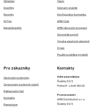
Oblečení
Team
Doplňky
Seznam značek
Novinky
Konfigurátor kompletu
IG Fits
AMB Club
Nejoblíbenější
AMB věrnostní program
Slovníček pojmů
Výroba vlastních designů
O nás
Použití a údržba výrobků
Pro zákazníky
Kontakty
Adresa prodejny:
Obchodní podmínky
Švábky 52/2
Zpracování osobních údajů
Praha 8 - Libeň 180 00
Reklamační řád
Provozovatel:
Kontakty
AMB Distribution s.r.o.
Švábky 52/2
Registrace