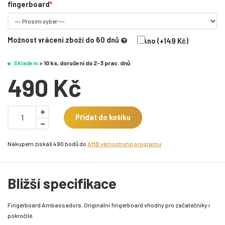
fingerboard
Možnost vrácení zboží do 60 dnů
Ano (+149 Kč)
Skladem
> 10 ks, doručení do 2-3 prac. dnů
490 Kč
Přidat do košíku
Nákupem získáš 490 bodů do
AMB věrnostního programu
Bližší specifikace
Fingerboard Ambassadors. Originální fingerboard vhodný pro začátečníky i
pokročilé.