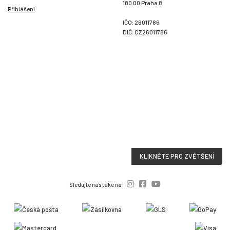
180 00 Praha 8
Přihlášení
IČO: 26011786
DIČ: CZ26011786
KLIKNĚTE PRO ZVĚTŠENÍ
Sledujte nás také na