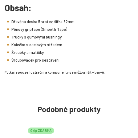
Obsah:
Dřevěná deska 5 vrstev, šířka 32mm
Pěnový griptape (Smooth Tape)
Trucky s gumovými bushingy
Kolečka s ocelovým středem
Šroubky a matičky
Šroubováček pro sestavení
Fotka je pouze ilustrační a komponenty se můžou lišit v barvě.
Podobné produkty
Grip ZDARMA