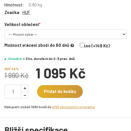
Hmotnost:
0,80 kg
Značka
HUF
Velikost oblečení
Možnost vrácení zboží do 60 dnů
Ano (+149 Kč)
Skladem
< 3 ks, doručení do 2-3 prac. dnů
1 095 Kč
HUF 45%
1 990 Kč
Přidat do košíku
Nákupem získáš 1990 bodů do
AMB věrnostního programu
Bližší specifikace