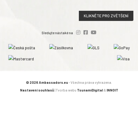
KLIKNĚTE PRO ZVĚTŠENÍ
Sledujte nás také na
© 2026 Ambassadors.eu
- Všechna práva vyhrazena.
Nastavení souhlasů
| Tvorba webu
TsunamiDigital
&
INNOIT