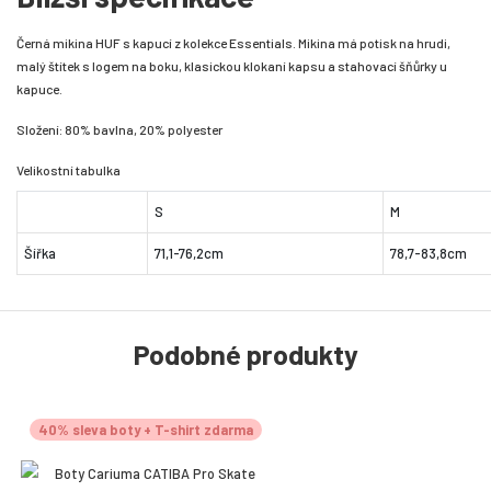
Černá mikina HUF s kapucí z kolekce Essentials. Mikina má potisk na hrudi,
malý štítek s logem na boku, klasickou klokaní kapsu a stahovací šňůrky u
kapuce.
Složení: 80% bavlna, 20% polyester
Velikostní tabulka
S
M
Šířka
71,1-76,2cm
78,7-83,8cm
Podobné produkty
40% sleva boty + T-shirt zdarma