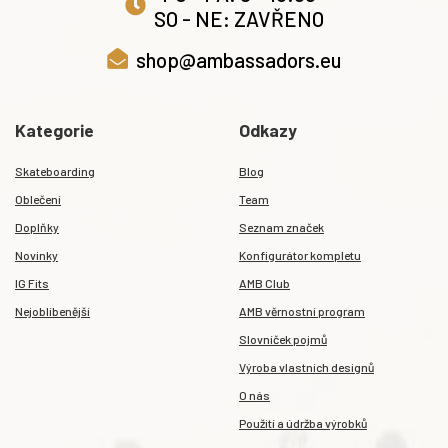
SO - NE: ZAVŘENO
shop@ambassadors.eu
Kategorie
Odkazy
Skateboarding
Blog
Oblečení
Team
Doplňky
Seznam značek
Novinky
Konfigurátor kompletu
IG Fits
AMB Club
Nejoblíbenější
AMB věrnostní program
Slovníček pojmů
Výroba vlastních designů
O nás
Použití a údržba výrobků