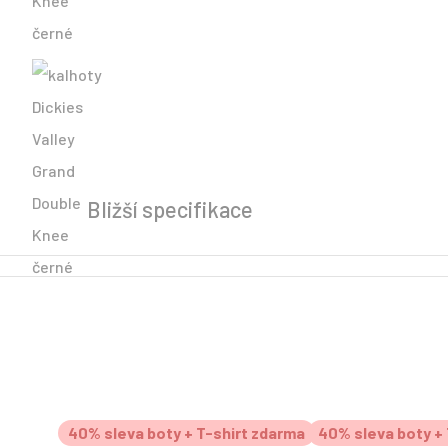
Bližší specifikace
40% sleva boty + T-shirt zdarma
40% sleva boty + 