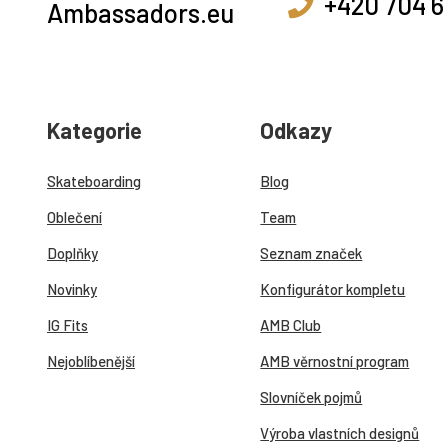
+420 704 6
Kategorie
Odkazy
Skateboarding
Blog
Oblečení
Team
Doplňky
Seznam značek
Novinky
Konfigurátor kompletu
IG Fits
AMB Club
Nejoblíbenější
AMB věrnostní program
Slovníček pojmů
Výroba vlastních designů