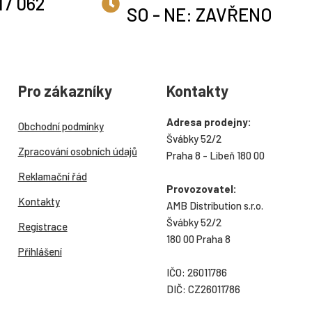
17 062
SO - NE: ZAVŘENO
Pro zákazníky
Kontakty
Adresa prodejny:
Obchodní podmínky
Švábky 52/2
Zpracování osobních údajů
Praha 8 - Libeň 180 00
Reklamační řád
Provozovatel:
Kontakty
AMB Distribution s.r.o.
Švábky 52/2
Registrace
180 00 Praha 8
Přihlášení
IČO: 26011786
DIČ: CZ26011786