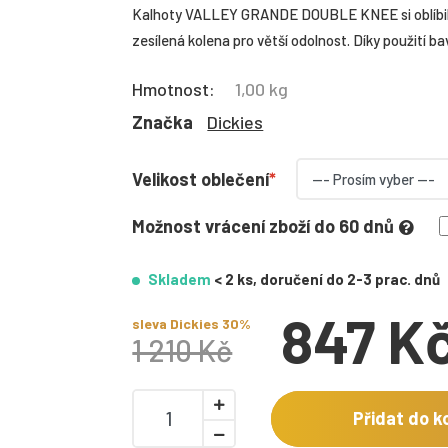
Kalhoty VALLEY GRANDE DOUBLE KNEE si oblíbili př
zesílená kolena pro větší odolnost. Díky použití b
Hmotnost:
1,00 kg
Značka
Dickies
Velikost oblečení
Možnost vrácení zboží do 60 dnů
Skladem
< 2 ks, doručení do 2-3 prac. dnů
847 K
sleva Dickies 30%
1 210 Kč
Přidat do k