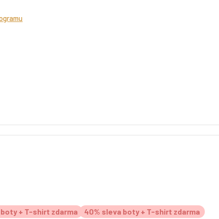
rogramu
boty + T-shirt zdarma
40% sleva boty + T-shirt zdarma