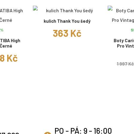
kulich Thank You šedý
363 Kč
0%
S
TIBA High
Boty Car
 Černé
Pro Vint
98 Kč
1 997 Kč
PO - PÁ: 9 - 16:00