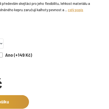
edevším skejťáci pro jeho flexibilitu, lehkost materiálu a
avlněného kepru zaručují kalhoty pevnost a ...
celý popis
Ano (+149 Kč)
č
ošíku