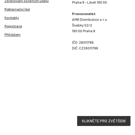
Zpracování osobních údajů
Praha 8 - Libeň 180 00
Reklamační řád
Provozovatel:
Kontakty
AMB Distribution s.r.o.
Švábky 52/2
Registrace
180 00 Praha 8
Přihlášení
IČO: 26011786
DIČ: CZ26011786
KLIKNĚTE PRO ZVĚTŠENÍ