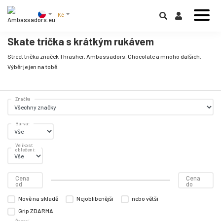
Kč
Skate trička s krátkým rukávem
Street trička značek Thrasher, Ambassadors, Chocolate a mnoho dalších.
Výběr je jen na tobě.
Značka
Barva:
Velikost
oblečení:
Cena
Cena
od
do
Nově na skladě
Nejoblíbenější
nebo větší
Grip ZDARMA
Řazení: