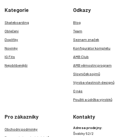
Kategorie
Odkazy
Skateboarding
Blog
Oblečení
Team
Doplňky
Seznam značek
Novinky
Konfigurátor kompletu
IG Fits
AMB Club
Nejoblíbenější
AMB věrnostní program
Slovníček pojmů
Výroba vlastních designů
O nás
Použití a údržba výrobků
Pro zákazníky
Kontakty
Adresa prodejny:
Obchodní podmínky
Švábky 52/2