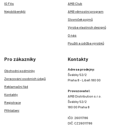
IG Fits
AMB Club
Nejoblíbenější
AMB věrnostní program
Slovníček pojmů
Výroba vlastních designů
O nás
Použití a údržba výrobků
Pro zákazníky
Kontakty
Adresa prodejny:
Obchodní podmínky
Švábky 52/2
Zpracování osobních údajů
Praha 8 - Libeň 180 00
Reklamační řád
Provozovatel:
Kontakty
AMB Distribution s.r.o.
Švábky 52/2
Registrace
180 00 Praha 8
Přihlášení
IČO: 26011786
DIČ: CZ26011786