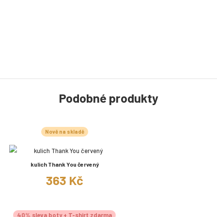
Podobné produkty
Nově na skladě
kulich Thank You červený
363 Kč
40% sleva boty + T-shirt zdarma