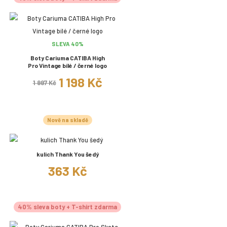
SLEVA 40%
Boty Cariuma CATIBA High
Pro Vintage bílé / černé logo
1 198 Kč
1 997 Kč
Nově na skladě
kulich Thank You šedý
363 Kč
40% sleva boty + T-shirt zdarma