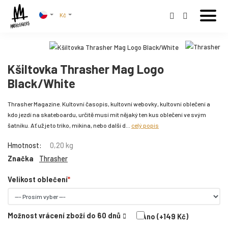
Kč
Kšiltovka Thrasher Mag Logo
Black/White
Thrasher Magazine. Kultovní časopis, kultovní webovky, kultovní oblečení a
kdo jezdí na skateboardu, určitě musí mít nějaký ten kus oblečení ve svým
šatníku. Ať už je to triko, mikina, nebo další d...
celý popis
Hmotnost:
0,20 kg
Značka
Thrasher
Velikost oblečení
Možnost vrácení zboží do 60 dnů
Ano (+149 Kč)