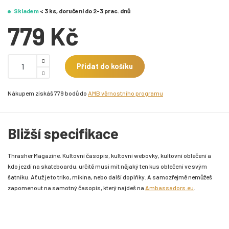
Skladem
< 3 ks, doručení do 2-3 prac. dnů
779 Kč
Přidat do košíku
Nákupem získáš 779 bodů do
AMB věrnostního programu
Bližší specifikace
Thrasher Magazine. Kultovní časopis, kultovní webovky, kultovní oblečení a
kdo jezdí na skateboardu, určitě musí mít nějaký ten kus oblečení ve svým
šatníku. Ať už je to triko, mikina, nebo další doplňky. A samozřejmě nemůžeš
zapomenout na samotný časopis, který najdeš na
Ambassadors.eu
.