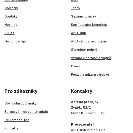
Oblečení
Team
Doplňky
Seznam značek
Novinky
Konfigurátor kompletu
IG Fits
AMB Club
Nejoblíbenější
AMB věrnostní program
Slovníček pojmů
Výroba vlastních designů
O nás
Použití a údržba výrobků
Pro zákazníky
Kontakty
Adresa prodejny:
Obchodní podmínky
Švábky 52/2
Zpracování osobních údajů
Praha 8 - Libeň 180 00
Reklamační řád
Provozovatel:
Kontakty
AMB Distribution s.r.o.