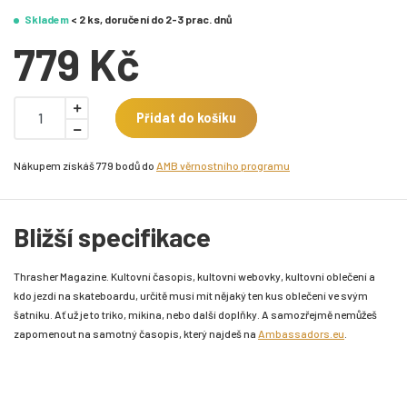
Skladem
< 2 ks, doručení do 2-3 prac. dnů
779 Kč
Přidat do košíku
Nákupem získáš 779 bodů do
AMB věrnostního programu
Bližší specifikace
Thrasher Magazine. Kultovní časopis, kultovní webovky, kultovní oblečení a
kdo jezdí na skateboardu, určitě musí mít nějaký ten kus oblečení ve svým
šatníku. Ať už je to triko, mikina, nebo další doplňky. A samozřejmě nemůžeš
zapomenout na samotný časopis, který najdeš na
Ambassadors.eu
.