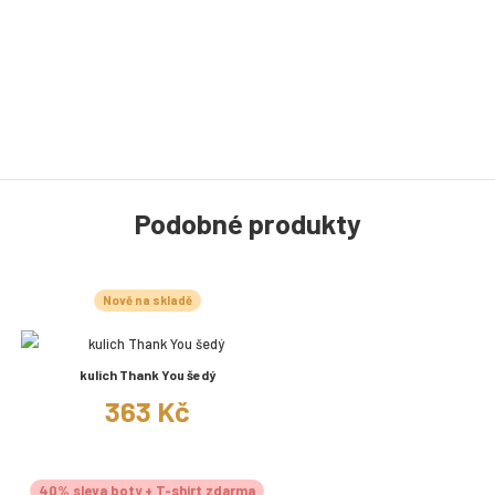
Podobné produkty
Nově na skladě
kulich Thank You šedý
363 Kč
40% sleva boty + T-shirt zdarma