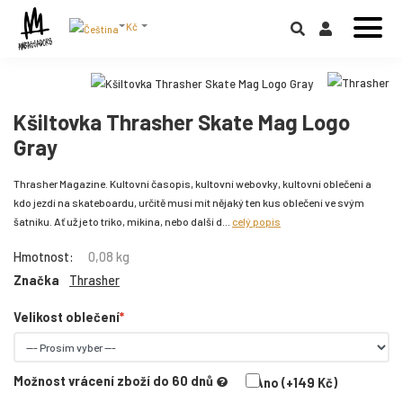
Kč
Kšiltovka Thrasher Skate Mag Logo
Gray
Thrasher Magazine. Kultovní časopis, kultovní webovky, kultovní oblečení a
kdo jezdí na skateboardu, určitě musí mít nějaký ten kus oblečení ve svým
šatníku. Ať už je to triko, mikina, nebo další d...
celý popis
Hmotnost:
0,08 kg
Značka
Thrasher
Velikost oblečení
Možnost vrácení zboží do 60 dnů
Ano (+149 Kč)