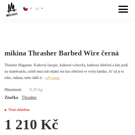
Kč
mikina Thrasher Barbed Wire černá
Thrasher Magazine. Kultovní časopis, kultovní webovky, kultovní oblečení a kdo jezdí
na skateboardu, určitě musí mít nějaký ten kus oblečení ve svým šatníku. Ať už je to
triko, mikina, nebo další d...
celý popis
Hmotnost:
0,20 kg
Značka
Thrasher
Není skladem
1 210 Kč