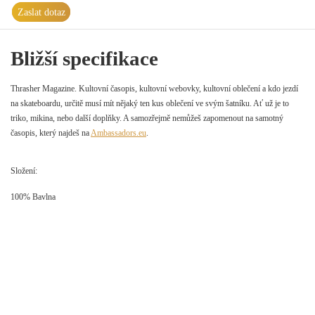
Zaslat dotaz
Bližší specifikace
Thrasher Magazine. Kultovní časopis, kultovní webovky, kultovní oblečení a kdo jezdí
na skateboardu, určitě musí mít nějaký ten kus oblečení ve svým šatníku. Ať už je to
triko, mikina, nebo další doplňky. A samozřejmě nemůžeš zapomenout na samotný
časopis, který najdeš na
Ambassadors.eu
.
Složení:
100% Bavlna