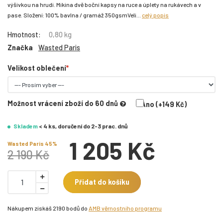
výšivkou na hrudi. Mikina dvě boční kapsy na ruce a úplety na rukávech a v
pase. Složení: 100% bavlna / gramáž 350gsmVeli...
celý popis
Hmotnost:
0,80 kg
Značka
Wasted Paris
Velikost oblečení
Možnost vrácení zboží do 60 dnů
Ano (+149 Kč)
Skladem
< 4 ks, doručení do 2-3 prac. dnů
1 205 Kč
Wasted Paris 45%
2 190 Kč
Přidat do košíku
Nákupem získáš 2190 bodů do
AMB věrnostního programu