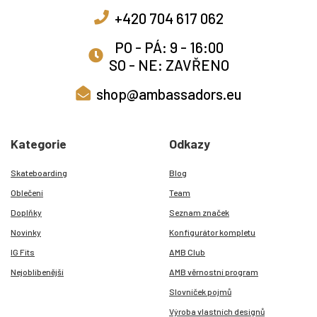
+420 704 617 062
PO - PÁ: 9 - 16:00
SO - NE: ZAVŘENO
shop@ambassadors.eu
Kategorie
Odkazy
Skateboarding
Blog
Oblečení
Team
Doplňky
Seznam značek
Novinky
Konfigurátor kompletu
IG Fits
AMB Club
Nejoblíbenější
AMB věrnostní program
Slovníček pojmů
Výroba vlastních designů