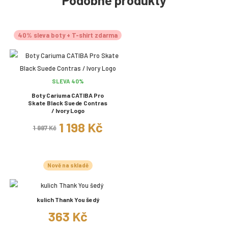
40% sleva boty + T-shirt zdarma
SLEVA 40%
Boty Cariuma CATIBA Pro
Skate Black Suede Contras
/ Ivory Logo
1 198 Kč
1 997 Kč
Nově na skladě
kulich Thank You šedý
363 Kč