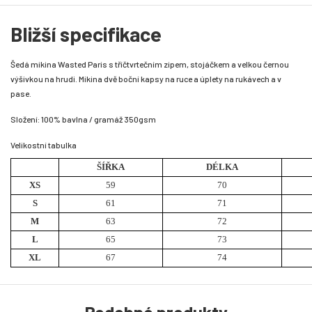
Bližší specifikace
Šedá mikina Wasted Paris s tříčtvrtečním zipem, stojáčkem a velkou černou
výšivkou na hrudi. Mikina dvě boční kapsy na ruce a úplety na rukávech a v
pase.
Složení: 100% bavlna / gramáž 350gsm
Velikostní tabulka
ŠÍŘKA
DÉLKA
XS
59
70
S
61
71
M
63
72
L
65
73
XL
67
74
Podobné produkty