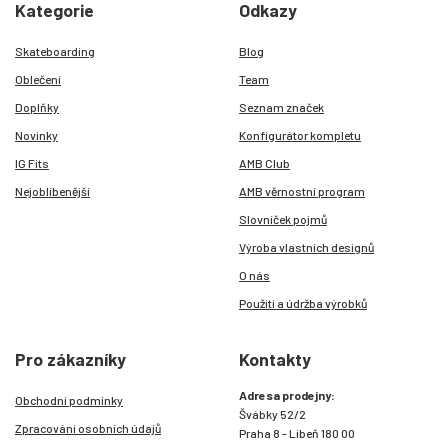
Kategorie
Odkazy
Skateboarding
Blog
Oblečení
Team
Doplňky
Seznam značek
Novinky
Konfigurátor kompletu
IG Fits
AMB Club
Nejoblíbenější
AMB věrnostní program
Slovníček pojmů
Výroba vlastních designů
O nás
Použití a údržba výrobků
Pro zákazníky
Kontakty
Adresa prodejny:
Obchodní podmínky
Švábky 52/2
Zpracování osobních údajů
Praha 8 - Libeň 180 00