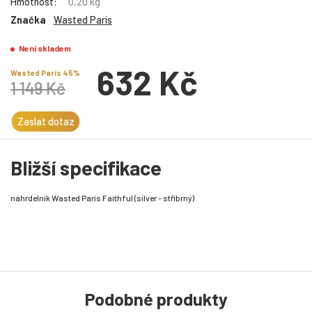
Hmotnost:
0,20 kg
Značka
Wasted Paris
Není skladem
632 Kč
Wasted Paris 45%
1 149 Kč
Zaslat dotaz
Bližší specifikace
náhrdelník Wasted Paris Faithful (silver - stříbrný)
Podobné produkty