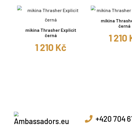
mikina Thrash
černá
mikina Thrasher Explicit
1 210
černá
1 210 Kč
+420 704 6