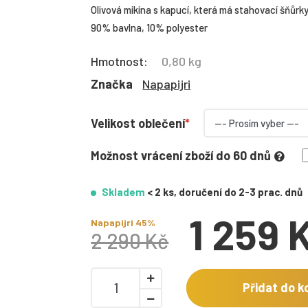
Olivová mikina s kapucí, která má stahovací šňůrky 
90% bavlna, 10% polyester
Hmotnost:
0,80 kg
Značka
Napapijri
Velikost oblečení
Možnost vrácení zboží do 60 dnů
Skladem
< 2 ks, doručení do 2-3 prac. dnů
1 259 
Napapijri 45%
2 290 Kč
Přidat do k