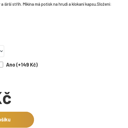
a širší střih. Mikina má potisk na hrudi a klokaní kapsu.Složení:
Ano (+149 Kč)
Kč
ošíku