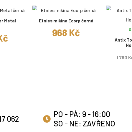
er Metal
Etnies mikina Ecorp černá
968 Kč
S
 Kč
Antix T
Ho
1 790 K
PO - PÁ: 9 - 16:00
17 062
SO - NE: ZAVŘENO