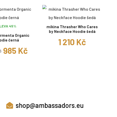
LEVA 45%
mikina Thrasher Who Cares
by Neckface Hoodie šedá
ormenta Organic
1 210 Kč
odie černá
985 Kč
č
shop@ambassadors.eu