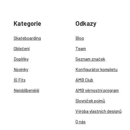
Kategorie
Odkazy
Skateboarding
Blog
Oblečení
Team
Doplňky
Seznam značek
Novinky
Konfigurátor kompletu
IG Fits
AMB Club
Nejoblíbenější
AMB věrnostní program
Slovníček pojmů
Výroba vlastních designů
O nás