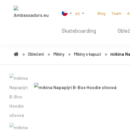
Blog
Team
A
Kč
Skateboarding
Obleč
Oblečení
Mikiny
Mikiny s kapucí
mikina Na