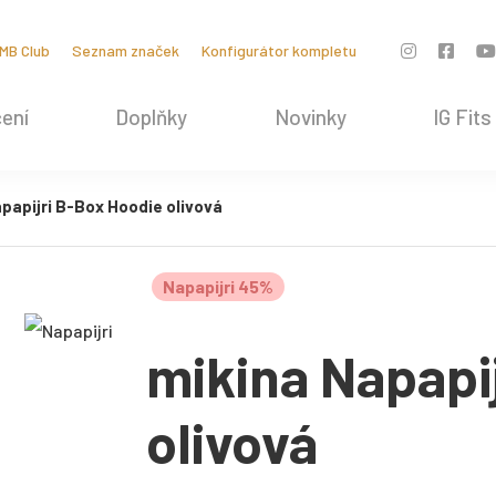
MB Club
Seznam značek
Konfigurátor kompletu
ení
Doplňky
Novinky
IG Fits
papijri B-Box Hoodie olivová
Napapijri 45%
mikina Napapi
olivová