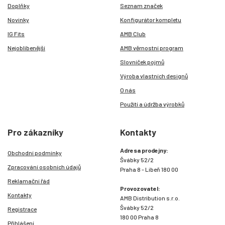
Doplňky
Seznam značek
Novinky
Konfigurátor kompletu
IG Fits
AMB Club
Nejoblíbenější
AMB věrnostní program
Slovníček pojmů
Výroba vlastních designů
O nás
Použití a údržba výrobků
Pro zákazníky
Kontakty
Adresa prodejny:
Obchodní podmínky
Švábky 52/2
Zpracování osobních údajů
Praha 8 - Libeň 180 00
Reklamační řád
Provozovatel:
Kontakty
AMB Distribution s.r.o.
Švábky 52/2
Registrace
180 00 Praha 8
Přihlášení