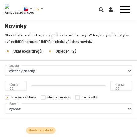
Kč
Novinky
Chceš být neustále ten, který přichází s něčím novým? Ten, který udává styl ve
své nejbližší komunitě lidí? Pak sleduj všechny novinky.
Skateboarding (1)
Oblečení (2)
Značka
Cena
Cena
od
do
Nově na skladě
Nejoblíbenější
nebo větší
Řazení:
Nově na skladě