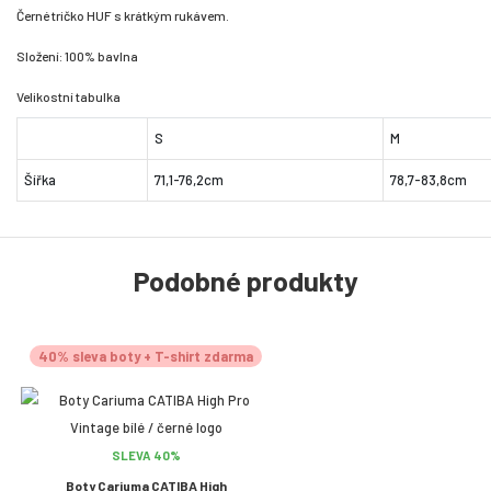
Černé tričko HUF s krátkým rukávem.
Složení: 100% bavlna
Velikostní tabulka
S
M
Šířka
71,1-76,2cm
78,7-83,8cm
Podobné produkty
40% sleva boty + T-shirt zdarma
SLEVA 40%
Boty Cariuma CATIBA High