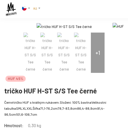
Kč
+1
HUF 45%
tričko HUF H-ST S/S Tee černé
Černé tričko HUF s krátkým rukávem.Složení: 100% bavlnaVelikostní
tabulkaSMLXLXXLŠířka71,1-76,2cm78,7-83,8cm86,4-88,9cm91,4-
96,5cm101,6-106,7cm
Hmotnost:
0,30 kg