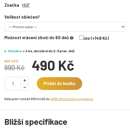
Značka
HUF
Velikost oblečení
Možnost vrácení zboží do 60 dnů
Ano (+149 Kč)
Skladem
< 4 ks, doručení do 2-3 prac. dnů
490 Kč
HUF 45%
890 Kč
Přidat do košíku
Nákupem získáš 890 bodů do
AMB věrnostního programu
Bližší specifikace