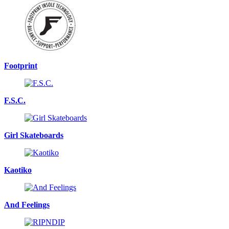
Footprint
F.S.C.
Girl Skateboards
Kaotiko
And Feelings