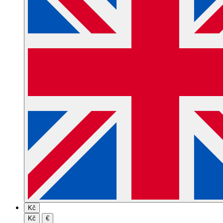
Kč
Kč
€