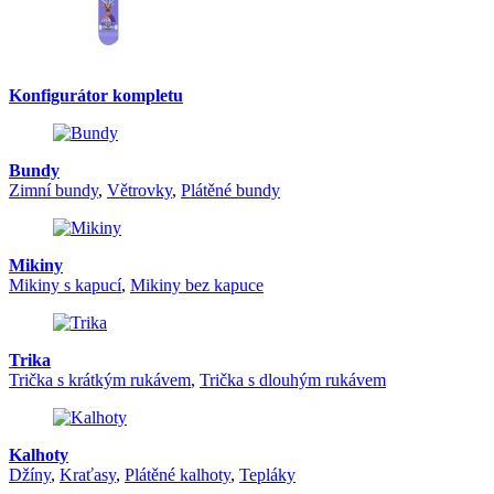
Konfigurátor kompletu
Bundy
Zimní bundy
,
Větrovky
,
Plátěné bundy
Mikiny
Mikiny s kapucí
,
Mikiny bez kapuce
Trika
Trička s krátkým rukávem
,
Trička s dlouhým rukávem
Kalhoty
Džíny
,
Kraťasy
,
Plátěné kalhoty
,
Tepláky