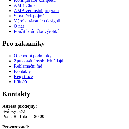
Konfigurátor kompletu
AMB Club
AMB věrnostní program
Slovníček pojmů
Výroba vlastních designů
O nás
Použití a údržba výrobků
Pro zákazníky
Obchodní podmínky
Zpracování osobních údajů
Reklamační řád
Kontakty
Registrace
Přihlášení
Kontakty
Adresa prodejny:
Švábky 52/2
Praha 8 - Libeň 180 00
Provozovatel: