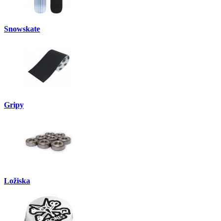
Snowskate
Gripy
Ložiska