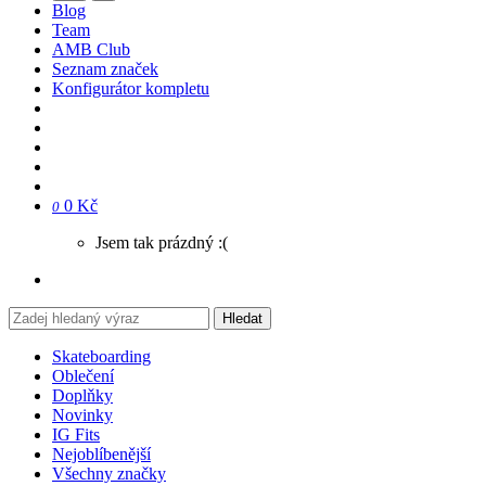
Blog
Team
AMB Club
Seznam značek
Konfigurátor kompletu
0 Kč
0
Jsem tak prázdný :(
Hledat
Skateboarding
Oblečení
Doplňky
Novinky
IG Fits
Nejoblíbenější
Všechny značky