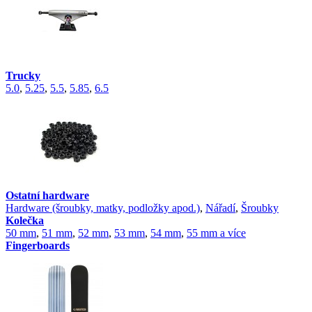
Trucky
5.0
,
5.25
,
5.5
,
5.85
,
6.5
Ostatní hardware
Hardware (šroubky, matky, podložky apod.)
,
Nářadí
,
Šroubky
Kolečka
50 mm
,
51 mm
,
52 mm
,
53 mm
,
54 mm
,
55 mm a více
Fingerboards