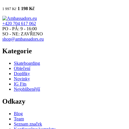
1 198 Kč
1 997 Kč
+420 704 617 062
PO - PÁ: 9 - 16:00
SO - NE: ZAVŘENO
shop@ambassadors.eu
Kategorie
Skateboarding
Oblečení
Doplňky
Novinky
IG Fits
Nejoblíbenější
Odkazy
Blog
Team
Seznam značek