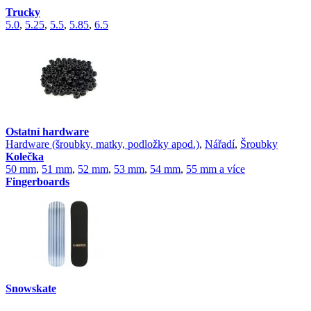
Trucky
5.0
,
5.25
,
5.5
,
5.85
,
6.5
Ostatní hardware
Hardware (šroubky, matky, podložky apod.)
,
Nářadí
,
Šroubky
Kolečka
50 mm
,
51 mm
,
52 mm
,
53 mm
,
54 mm
,
55 mm a více
Fingerboards
Snowskate