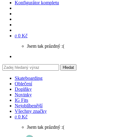
Konfigurátor kompletu
0 Kč
0
Jsem tak prázdný :(
Hledat
Skateboarding
Oblečení
Doplňky
Novinky
IG Fits
Nejoblíbenější
Všechny značky
0 Kč
0
Jsem tak prázdný :(