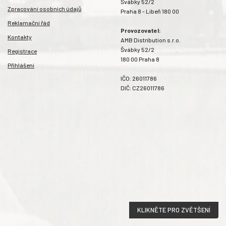
Švábky 52/2
Zpracování osobních údajů
Praha 8 - Libeň 180 00
Reklamační řád
Provozovatel:
Kontakty
AMB Distribution s.r.o.
Švábky 52/2
Registrace
180 00 Praha 8
Přihlášení
IČO: 26011786
DIČ: CZ26011786
KLIKNĚTE PRO ZVĚTŠENÍ