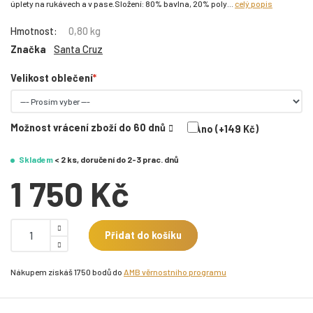
úplety na rukávech a v pase.Složení: 80% bavlna, 20% poly...
celý popis
Hmotnost:
0,80 kg
Značka
Santa Cruz
Velikost oblečení
Možnost vrácení zboží do 60 dnů
Ano (+149 Kč)
Skladem
< 2 ks, doručení do 2-3 prac. dnů
1 750 Kč
Přidat do košíku
Nákupem získáš 1750 bodů do
AMB věrnostního programu