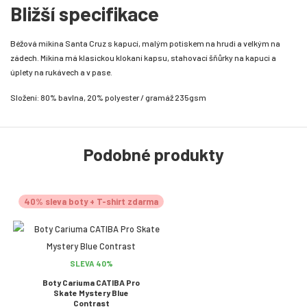
Bližší specifikace
Béžová mikina Santa Cruz s kapucí, malým potiskem na hrudi a velkým na
zádech. Mikina má klasickou klokaní kapsu, stahovací šňůrky na kapuci a
úplety na rukávech a v pase.
Složení: 80% bavlna, 20% polyester / gramáž 235gsm
Podobné produkty
40% sleva boty + T-shirt zdarma
SLEVA 40%
Boty Cariuma CATIBA Pro
Skate Mystery Blue
Contrast