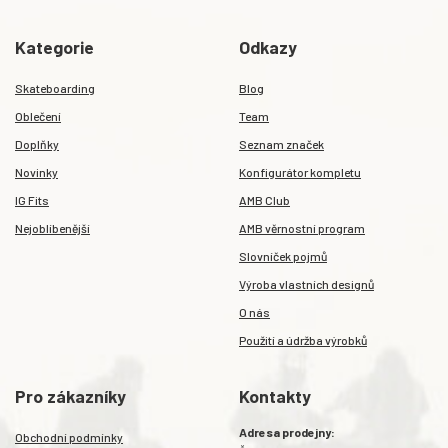
Kategorie
Odkazy
Skateboarding
Blog
Oblečení
Team
Doplňky
Seznam značek
Novinky
Konfigurátor kompletu
IG Fits
AMB Club
Nejoblíbenější
AMB věrnostní program
Slovníček pojmů
Výroba vlastních designů
O nás
Použití a údržba výrobků
Pro zákazníky
Kontakty
Adresa prodejny:
Obchodní podmínky