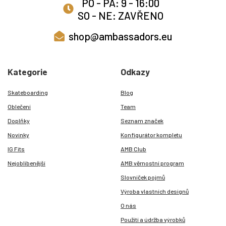
PO - PÁ: 9 - 16:00
SO - NE: ZAVŘENO
shop@ambassadors.eu
Kategorie
Odkazy
Skateboarding
Blog
Oblečení
Team
Doplňky
Seznam značek
Novinky
Konfigurátor kompletu
IG Fits
AMB Club
Nejoblíbenější
AMB věrnostní program
Slovníček pojmů
Výroba vlastních designů
O nás
Použití a údržba výrobků