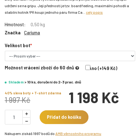
udržení se na gripu. Její předností je tzv. boardfeeling, maximální pohodlí a
stabilní kotník !Při koupi jednoho páru firma Ca...
celý popis
Hmotnost:
0,50 kg
Značka
Cariuma
Velikost bot
Možnost vrácení zboží do 60 dnů
Ano (+149 Kč)
Skladem
> 10 ks, doručení do 2-3 prac. dnů
1 198 Kč
40% sleva boty + T-shirt zdarma
1 997 Kč
Přidat do košíku
Nákupem získáš 1997 bodů do
AMB věrnostního programu