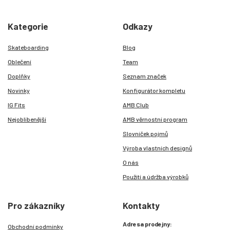
Kategorie
Odkazy
Skateboarding
Blog
Oblečení
Team
Doplňky
Seznam značek
Novinky
Konfigurátor kompletu
IG Fits
AMB Club
Nejoblíbenější
AMB věrnostní program
Slovníček pojmů
Výroba vlastních designů
O nás
Použití a údržba výrobků
Pro zákazníky
Kontakty
Adresa prodejny:
Obchodní podmínky