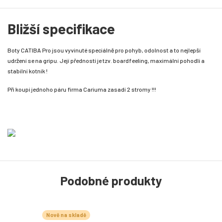
Bližší specifikace
Boty CATIBA Pro jsou vyvinuté speciálně pro pohyb, odolnost a to nejlepší
udržení se na gripu. Její předností je tzv. boardfeeling, maximální pohodlí a
stabilní kotník !
Při koupi jednoho páru firma Cariuma zasadí 2 stromy !!!
Podobné produkty
Nově na skladě