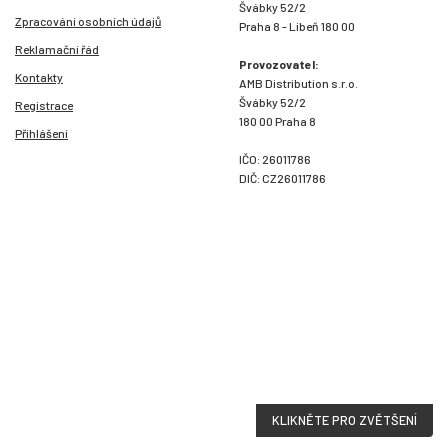
Švábky 52/2
Zpracování osobních údajů
Praha 8 - Libeň 180 00
Reklamační řád
Provozovatel:
Kontakty
AMB Distribution s.r.o.
Švábky 52/2
Registrace
180 00 Praha 8
Přihlášení
IČO: 26011786
DIČ: CZ26011786
KLIKNĚTE PRO ZVĚTŠENÍ