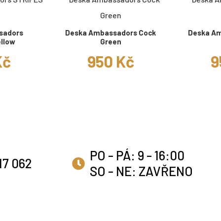
sadors
Deska Ambassadors Cock
Deska Am
llow
Green
Kč
950 Kč
9
PO - PÁ: 9 - 16:00
17 062
SO - NE: ZAVŘENO