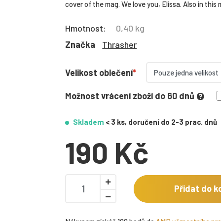
cover of the mag. We love you, Elissa. Also in thi
Hmotnost:
0,40 kg
Značka
Thrasher
Velikost oblečení
Možnost vrácení zboží do 60 dnů
Skladem
< 3 ks, doručení do 2-3 prac. dnů
190 Kč
Přidat do k