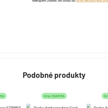
Nákupem získáš 190 bodů do
AMB věrnostního pr
Podobné produkty
RMA
Grip ZDARMA
Gr