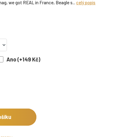
s mag, we got REAL in France, Beagle s...
celý popis
Ano (+149 Kč)
ošíku