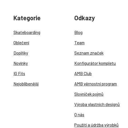
Kategorie
Odkazy
Skateboarding
Blog
Oblečení
Team
Doplňky
Seznam značek
Novinky
Konfigurátor kompletu
IG Fits
AMB Club
Nejoblíbenější
AMB věrnostní program
Slovníček pojmů
Výroba vlastních designů
O nás
Použití a údržba výrobků