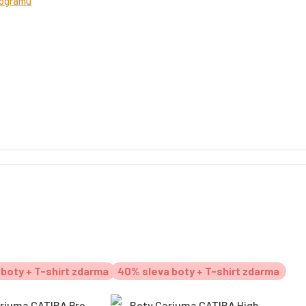
rogramu
boty + T-shirt zdarma
40% sleva boty + T-shirt zdarma