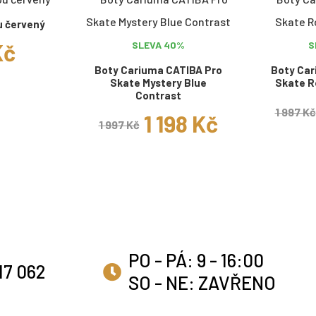
u červený
Kč
SLEVA 40%
S
Boty Cariuma CATIBA Pro
Boty Car
Skate Mystery Blue
Skate R
Contrast
1 997 Kč
1 198 Kč
1 997 Kč
PO - PÁ: 9 - 16:00
17 062
SO - NE: ZAVŘENO