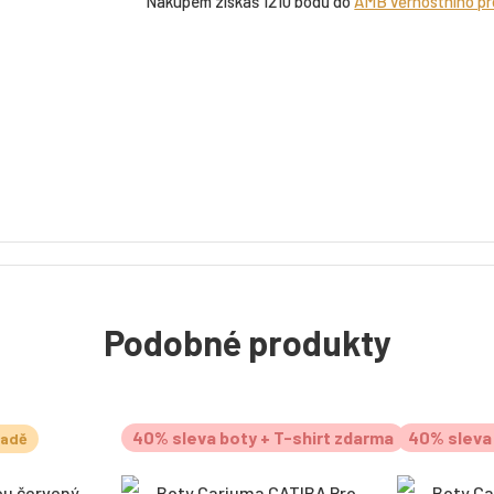
Nákupem získáš 1210 bodů do
AMB věrnostního p
Podobné produkty
40% sleva boty + T-shirt zdarma
40% sleva 
ladě