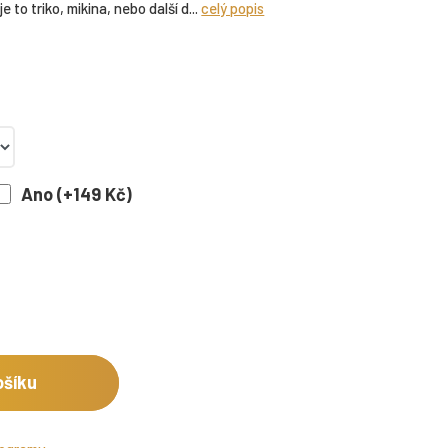
 to triko, mikina, nebo další d...
celý popis
Ano (+149 Kč)
ošíku