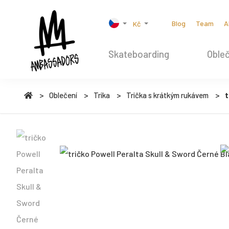
Blog
Team
A
Kč
Skateboarding
Obleč
Oblečení
Trika
Trička s krátkým rukávem
t