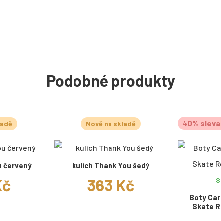
Podobné produkty
40% sleva 
ladě
Nově na skladě
u červený
kulich Thank You šedý
Kč
363 Kč
S
Boty Car
Skate R