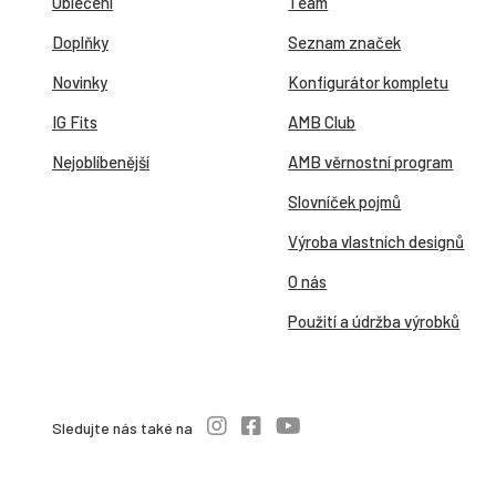
Oblečení
Team
Doplňky
Seznam značek
Novinky
Konfigurátor kompletu
IG Fits
AMB Club
Nejoblíbenější
AMB věrnostní program
Slovníček pojmů
Výroba vlastních designů
O nás
Použití a údržba výrobků
Sledujte nás také na