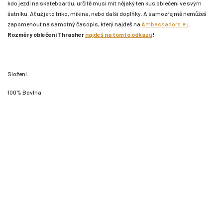
kdo jezdí na skateboardu, určitě musí mít nějaký ten kus oblečení ve svým
šatníku. Ať už je to triko, mikina, nebo další doplňky. A samozřejmě nemůžeš
zapomenout na samotný časopis, který najdeš na
Ambassadors.eu
.
Rozměry oblečení Thrasher
najdeš na tomto odkazu
!
Složení:
100% Bavlna