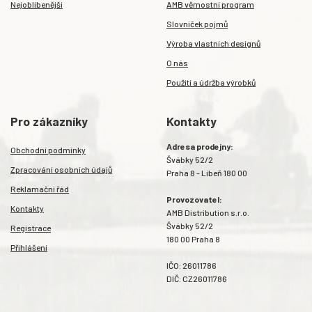
Nejoblíbenější
AMB věrnostní program
Slovníček pojmů
Výroba vlastních designů
O nás
Použití a údržba výrobků
Pro zákazníky
Kontakty
Adresa prodejny:
Obchodní podmínky
Švábky 52/2
Zpracování osobních údajů
Praha 8 - Libeň 180 00
Reklamační řád
Provozovatel:
Kontakty
AMB Distribution s.r.o.
Švábky 52/2
Registrace
180 00 Praha 8
Přihlášení
IČO: 26011786
DIČ: CZ26011786