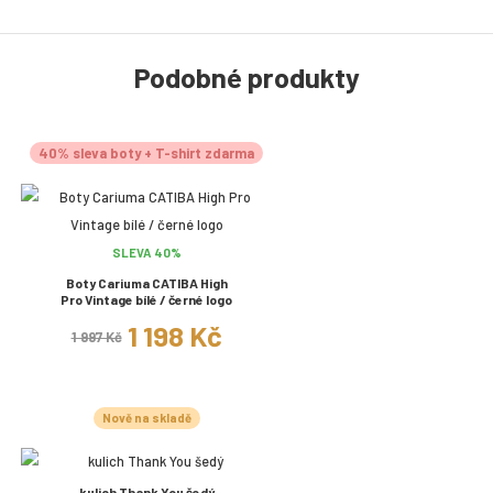
Podobné produkty
40% sleva boty + T-shirt zdarma
SLEVA 40%
Boty Cariuma CATIBA High
Pro Vintage bílé / černé logo
1 198 Kč
1 997 Kč
Nově na skladě
kulich Thank You šedý