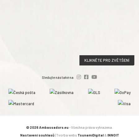
KLIKNĚTE PRO ZVĚTŠENÍ
Sledujte nás také na
© 2026 Ambassadors.eu
- Všechna práva vyhrazena.
Nastavení souhlasů
| Tvorba webu
TsunamiDigital
&
INNOIT