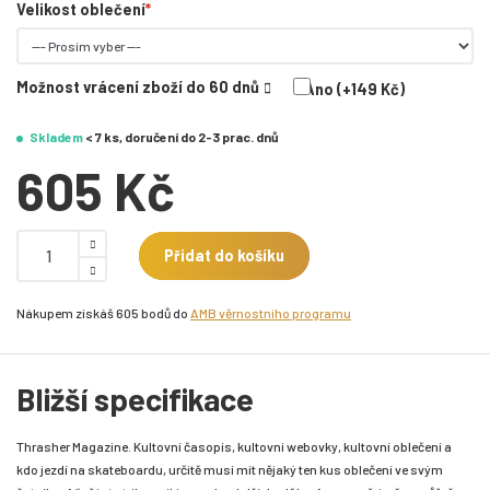
Velikost oblečení
Možnost vrácení zboží do 60 dnů
Ano (+149 Kč)
Skladem
< 7 ks, doručení do 2-3 prac. dnů
605 Kč
Přidat do košíku
Nákupem získáš 605 bodů do
AMB věrnostního programu
Bližší specifikace
Thrasher Magazine. Kultovní časopis, kultovní webovky, kultovní oblečení a
kdo jezdí na skateboardu, určitě musí mít nějaký ten kus oblečení ve svým