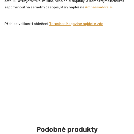
šatníku. Ať už je to triko, mikina, nebo další doplňky. A samozřejmě nemůžeš
zapomenout na samotný časopis, který najdeš na
Ambassadors.eu
.
Přehled velikostí oblečení
Thrasher Magazine najdete zde
.
Podobné produkty