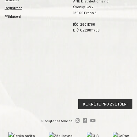
AMB Distribution s.r.o.
Švábky 52/2
Registrace
180 00 Praha 8
Přihlášení
IČO: 26011786
DIČ: CZ26011786
KLIKNĚTE PRO ZVĚTŠENÍ
Sledujte nás také na