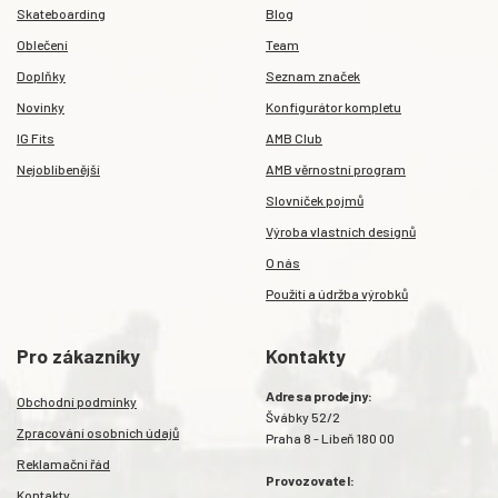
Skateboarding
Blog
Oblečení
Team
Doplňky
Seznam značek
Novinky
Konfigurátor kompletu
IG Fits
AMB Club
Nejoblíbenější
AMB věrnostní program
Slovníček pojmů
Výroba vlastních designů
O nás
Použití a údržba výrobků
Pro zákazníky
Kontakty
Adresa prodejny:
Obchodní podmínky
Švábky 52/2
Zpracování osobních údajů
Praha 8 - Libeň 180 00
Reklamační řád
Provozovatel:
Kontakty