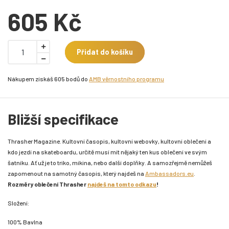
605 Kč
Přidat do košíku
Nákupem získáš 605 bodů do
AMB věrnostního programu
Bližší specifikace
Thrasher Magazine. Kultovní časopis, kultovní webovky, kultovní oblečení a
kdo jezdí na skateboardu, určitě musí mít nějaký ten kus oblečení ve svým
šatníku. Ať už je to triko, mikina, nebo další doplňky. A samozřejmě nemůžeš
zapomenout na samotný časopis, který najdeš na
Ambassadors.eu
.
Rozměry oblečení Thrasher
najdeš na tomto odkazu
!
Složení:
100% Bavlna