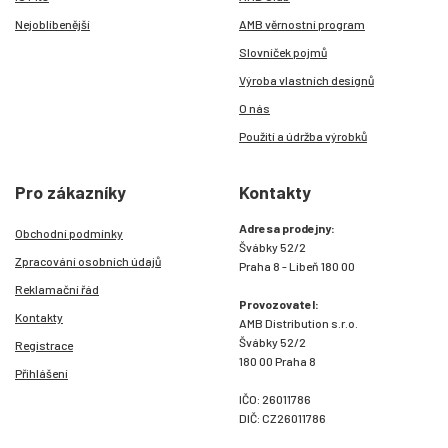
Nejoblíbenější
AMB věrnostní program
Slovníček pojmů
Výroba vlastních designů
O nás
Použití a údržba výrobků
Pro zákazníky
Kontakty
Adresa prodejny:
Obchodní podmínky
Švábky 52/2
Zpracování osobních údajů
Praha 8 - Libeň 180 00
Reklamační řád
Provozovatel:
Kontakty
AMB Distribution s.r.o.
Švábky 52/2
Registrace
180 00 Praha 8
Přihlášení
IČO: 26011786
DIČ: CZ26011786