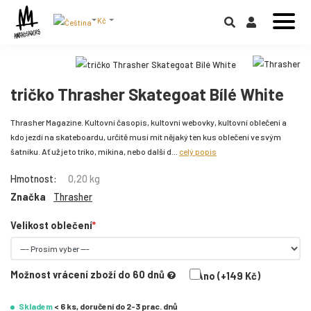
Kč
tričko Thrasher Skategoat Bílé White
Thrasher Magazine. Kultovní časopis, kultovní webovky, kultovní oblečení a
kdo jezdí na skateboardu, určitě musí mít nějaký ten kus oblečení ve svým
šatníku. Ať už je to triko, mikina, nebo další d...
celý popis
Hmotnost:
0,20 kg
Značka
Thrasher
Velikost oblečení
Možnost vrácení zboží do 60 dnů
Ano (+149 Kč)
Skladem
< 6 ks, doručení do 2-3 prac. dnů