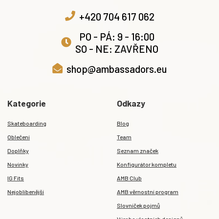
+420 704 617 062
PO - PÁ: 9 - 16:00
SO - NE: ZAVŘENO
shop@ambassadors.eu
Kategorie
Odkazy
Skateboarding
Blog
Oblečení
Team
Doplňky
Seznam značek
Novinky
Konfigurátor kompletu
IG Fits
AMB Club
Nejoblíbenější
AMB věrnostní program
Slovníček pojmů
Výroba vlastních designů