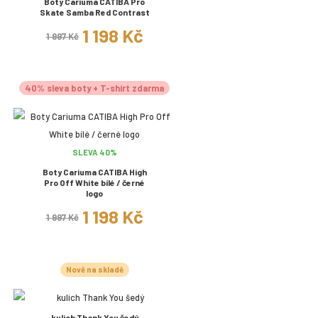
Boty Cariuma CATIBA Pro
Skate Samba Red Contrast
1 198 Kč
1 997 Kč
40% sleva boty + T-shirt zdarma
SLEVA 40%
Boty Cariuma CATIBA High
Pro Off White bílé / černé
logo
1 198 Kč
1 997 Kč
Nově na skladě
kulich Thank You šedý