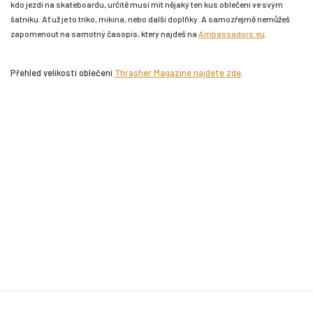
kdo jezdí na skateboardu, určitě musí mít nějaký ten kus oblečení ve svým
šatníku. Ať už je to triko, mikina, nebo další doplňky. A samozřejmě nemůžeš
zapomenout na samotný časopis, který najdeš na
Ambassadors.eu
.
Přehled velikostí oblečení
Thrasher Magazine najdete zde
.