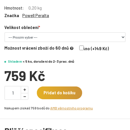
Hmotnost:
0,20 kg
Značka
Powell Peralta
Velikost oblečení
Možnost vrácení zboží do 60 dnů
Ano (+149 Kč)
Skladem
< 5 ks, doručení do 2-3 prac. dnů
759 Kč
Přidat do košíku
Nákupem získáš 759 bodů do
AMB věrnostního programu