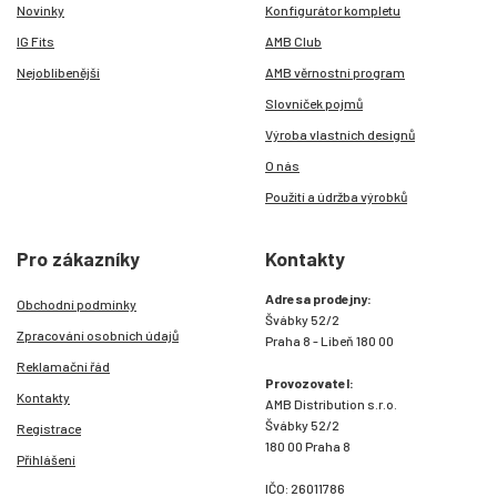
Novinky
Konfigurátor kompletu
IG Fits
AMB Club
Nejoblíbenější
AMB věrnostní program
Slovníček pojmů
Výroba vlastních designů
O nás
Použití a údržba výrobků
Pro zákazníky
Kontakty
Adresa prodejny:
Obchodní podmínky
Švábky 52/2
Zpracování osobních údajů
Praha 8 - Libeň 180 00
Reklamační řád
Provozovatel:
Kontakty
AMB Distribution s.r.o.
Švábky 52/2
Registrace
180 00 Praha 8
Přihlášení
IČO: 26011786