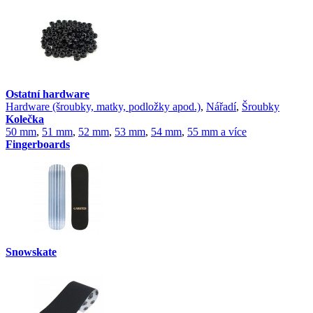
Ostatní hardware
Hardware (šroubky, matky, podložky apod.)
,
Nářadí
,
Šroubky
Kolečka
50 mm
,
51 mm
,
52 mm
,
53 mm
,
54 mm
,
55 mm a více
Fingerboards
Snowskate