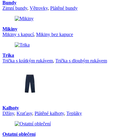
Bundy
Zimní bundy
,
Větrovky
,
Plátěné bundy
Mikiny
Mikiny s kapucí
,
Mikiny bez kapuce
Trika
Trička s krátkým rukávem
,
Trička s dlouhým rukávem
Kalhoty
Džíny
,
Kraťasy
,
Plátěné kalhoty
,
Tepláky
Ostatní oblečení