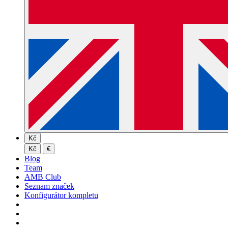
Kč
Kč
€
Blog
Team
AMB Club
Seznam značek
Konfigurátor kompletu