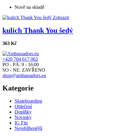
Nově na skladě
Zobrazit
kulich Thank You šedý
363 Kč
+420 704 617 062
PO - PÁ: 9 - 16:00
SO - NE: ZAVŘENO
shop@ambassadors.eu
Kategorie
Skateboarding
Oblečení
Doplňky
Novinky
IG Fits
Nejoblíbenější