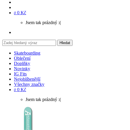
0 Kč
0
Jsem tak prázdný :(
Hledat
Skateboarding
Oblečení
Doplňky
Novinky
IG Fits
Nejoblíbenější
Všechny značky
0 Kč
0
Jsem tak prázdný :(