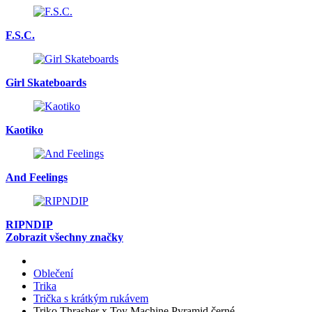
F.S.C.
Girl Skateboards
Kaotiko
And Feelings
RIPNDIP
Zobrazit všechny značky
Oblečení
Trika
Trička s krátkým rukávem
Triko Thrasher x Toy Machine Pyramid černé