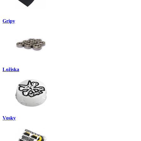
Gripy
Ložiska
Vosky