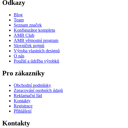
Odkazy
Blog
Team
Seznam značek
Konfigurátor kompletu
AMB Club
AMB věrnostní program
Slovníček pojmů
Výroba vlastních designů
O nás
Použití a údržba výrobků
Pro zákazníky
Obchodní podmínky
Zpracování osobních údajů
Reklamační řád
Kontakty
Registrace
Přihlášení
Kontakty