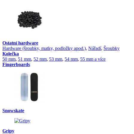
Ostatní hardware
Hardware (šroubky, matky, podložky apod.)
,
Nářadí
,
Šroubky
Kolečka
50 mm
,
51 mm
,
52 mm
,
53 mm
,
54 mm
,
55 mm a více
Fingerboards
Snowskate
Gripy