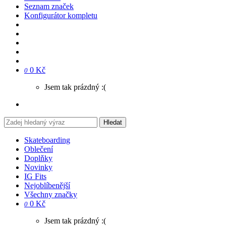
Seznam značek
Konfigurátor kompletu
0 Kč
0
Jsem tak prázdný :(
Hledat
Skateboarding
Oblečení
Doplňky
Novinky
IG Fits
Nejoblíbenější
Všechny značky
0 Kč
0
Jsem tak prázdný :(