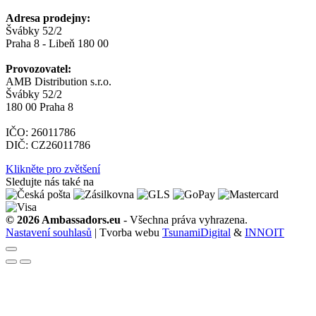
Adresa prodejny:
Švábky 52/2
Praha 8 - Libeň 180 00
Provozovatel:
AMB Distribution s.r.o.
Švábky 52/2
180 00 Praha 8
IČO: 26011786
DIČ: CZ26011786
Klikněte pro zvětšení
Sledujte nás také na
© 2026 Ambassadors.eu
- Všechna práva vyhrazena.
Nastavení souhlasů
| Tvorba webu
TsunamiDigital
&
INNOIT