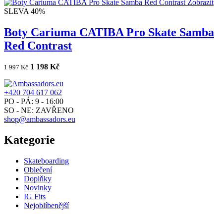
Zobrazit
SLEVA 40%
Boty Cariuma CATIBA Pro Skate Samba
Red Contrast
1 198 Kč
1 997 Kč
+420 704 617 062
PO - PÁ: 9 - 16:00
SO - NE: ZAVŘENO
shop@ambassadors.eu
Kategorie
Skateboarding
Oblečení
Doplňky
Novinky
IG Fits
Nejoblíbenější