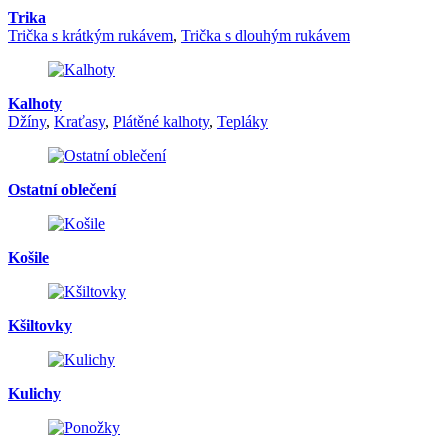
Trika
Trička s krátkým rukávem
,
Trička s dlouhým rukávem
Kalhoty
Džíny
,
Kraťasy
,
Plátěné kalhoty
,
Tepláky
Ostatní oblečení
Košile
Kšiltovky
Kulichy