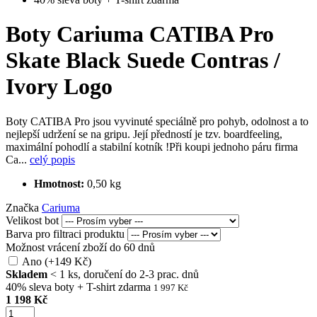
Boty Cariuma CATIBA Pro
Skate Black Suede Contras /
Ivory Logo
Boty CATIBA Pro jsou vyvinuté speciálně pro pohyb, odolnost a to
nejlepší udržení se na gripu. Její předností je tzv. boardfeeling,
maximální pohodlí a stabilní kotník !Při koupi jednoho páru firma
Ca...
celý popis
Hmotnost:
0,50 kg
Značka
Cariuma
Velikost bot
Barva pro filtraci produktu
Možnost vrácení zboží do 60 dnů
Ano (+149 Kč)
Skladem
< 1 ks, doručení do 2-3 prac. dnů
40% sleva boty + T-shirt zdarma
1 997 Kč
1 198 Kč