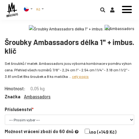
Kč
Šroubky Ambassadors délka 1" + imbus.
klíč
Set šroubků / matek Ambassadors jsou výborná kombinace v poměru výkon
cena. Přehled všech rozměrů: 7/8" - 2,24 cm 1" - 2.54 cm 1 1/4" - 3.18 cm 1 1/2" -
3.81 cmSet 8ks šroubek a 8 ks matička ...
celý popis
Hmotnost:
0,05 kg
Značka
Ambassadors
Příslušenství
Možnost vrácení zboží do 60 dnů
Ano (+149 Kč)