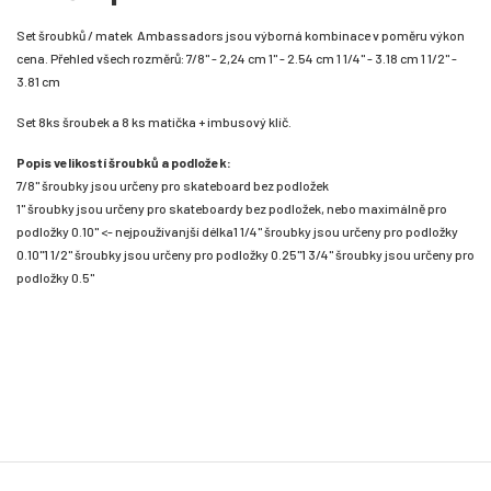
Set šroubků / matek Ambassadors jsou výborná kombinace v poměru výkon
cena. Přehled všech rozměrů: 7/8" - 2,24 cm 1" - 2.54 cm 1 1/4" - 3.18 cm 1 1/2" -
3.81 cm
Set 8ks šroubek a 8 ks matička + imbusový klíč.
Popis velikostí šroubků a podložek:
7/8" šroubky jsou určeny pro skateboard bez podložek
1" šroubky jsou určeny pro skateboardy bez podložek, nebo maximálně pro
podložky 0.10" <- nejpoužívanjší délka
1 1/4" šroubky jsou určeny pro podložky
0.10"
1 1/2" šroubky jsou určeny pro podložky 0.25"
1 3/4" šroubky jsou určeny pro
podložky 0.5"