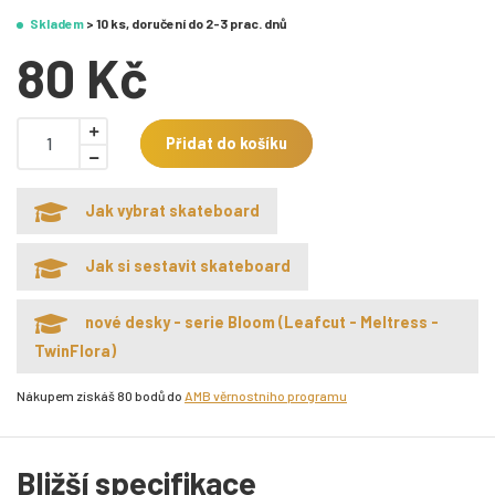
Skladem
> 10 ks, doručení do 2-3 prac. dnů
80 Kč
Přidat do košíku
Jak vybrat skateboard
Jak si sestavit skateboard
nové desky - serie Bloom (Leafcut - Meltress -
TwinFlora)
Nákupem získáš 80 bodů do
AMB věrnostního programu
Bližší specifikace