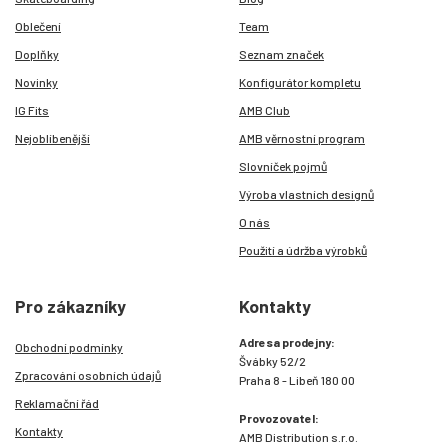
Oblečení
Team
Doplňky
Seznam značek
Novinky
Konfigurátor kompletu
IG Fits
AMB Club
Nejoblíbenější
AMB věrnostní program
Slovníček pojmů
Výroba vlastních designů
O nás
Použití a údržba výrobků
Pro zákazníky
Kontakty
Adresa prodejny:
Obchodní podmínky
Švábky 52/2
Zpracování osobních údajů
Praha 8 - Libeň 180 00
Reklamační řád
Provozovatel:
Kontakty
AMB Distribution s.r.o.