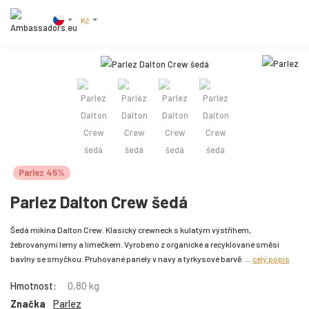
Kč
Parlez 45%
Parlez Dalton Crew šedá
Šedá mikina Dalton Crew. Klasický crewneck s kulatým výstřihem,
žebrovanými lemy a límečkem. Vyrobeno z organické a recyklované směsi
bavlny se smyčkou. Pruhované panely v navy a tyrkysové barvě. ...
celý popis
Hmotnost:
0,80 kg
Značka
Parlez