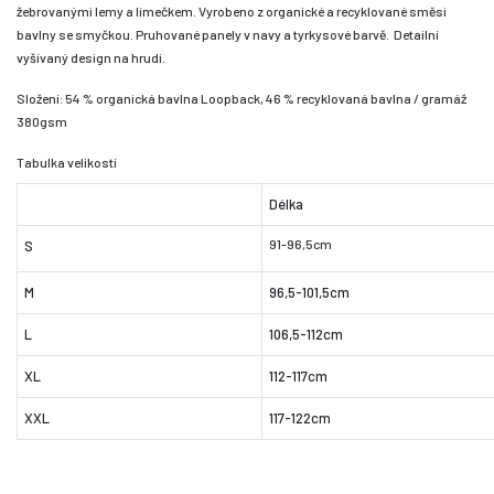
žebrovanými lemy a límečkem. Vyrobeno z organické a recyklované směsi
bavlny se smyčkou. Pruhované panely v navy a tyrkysové barvě. Detailní
vyšívaný design na hrudi.
Složení: 54 % organická bavlna Loopback, 46 % recyklovaná bavlna / gramáž
380gsm
Tabulka velikostí
Délka
91-96,5cm
S
M
96,5-101,5cm
L
106,5-112cm
XL
112-117cm
XXL
117-122cm