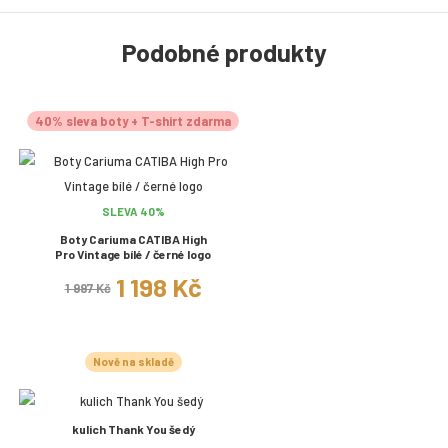
Podobné produkty
40% sleva boty + T-shirt zdarma
SLEVA 40%
Boty Cariuma CATIBA High
Pro Vintage bílé / černé logo
1 198 Kč
1 997 Kč
Nově na skladě
kulich Thank You šedý