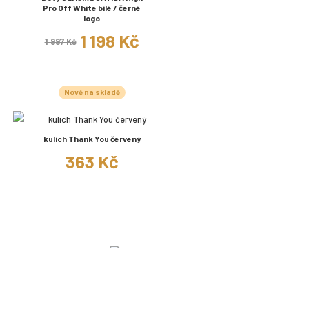
Pro Off White bílé / černé
logo
1 198 Kč
1 997 Kč
Nově na skladě
kulich Thank You červený
363 Kč
+420 704 617 062