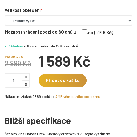
Velikost oblečení
Možnost vrácení zboží do 60 dnů
Ano (+149 Kč)
Skladem
< 6 ks, doručení do 2-3 prac. dnů
1 589 Kč
Parlez 45%
2 889 Kč
Přidat do košíku
Nákupem získáš 2889 bodů do
AMB věrnostního programu
Bližší specifikace
Šedá mikina Dalton Crew. Klasický crewneck s kulatým výstřihem,