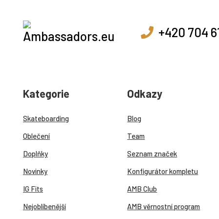
+420 704 6
Kategorie
Odkazy
Skateboarding
Blog
Oblečení
Team
Doplňky
Seznam značek
Novinky
Konfigurátor kompletu
IG Fits
AMB Club
Nejoblíbenější
AMB věrnostní program