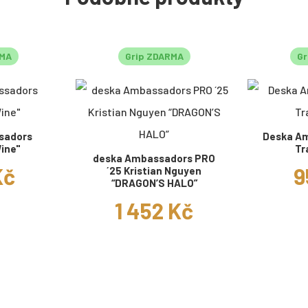
RMA
Grip ZDARMA
Gr
sadors
Deska A
ine"
Tr
deska Ambassadors PRO
Kč
9
´25 Kristian Nguyen
“DRAGON’S HALO”
1 452 Kč