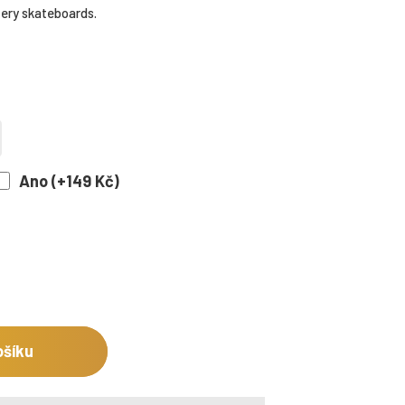
tery skateboards.
Ano (+149 Kč)
ošíku