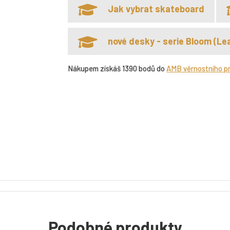
Jak vybrat skateboard
nové desky - serie Bloom (Lea
Nákupem získáš 1390 bodů do
AMB věrnostního p
Podobné produkty