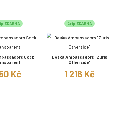
ip ZDARMA
Grip ZDARMA
mbassadors Cock
Deska Ambassadors "Zuris
ansparent
Otherside"
50 Kč
1 216 Kč