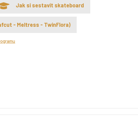
Jak si sestavit skateboard
fcut - Meltress - TwinFlora)
rogramu