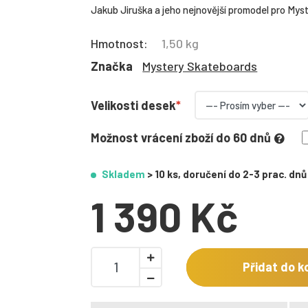
Jakub Jiruška a jeho nejnovější promodel pro Mys
Hmotnost:
1,50 kg
Značka
Mystery Skateboards
Velikosti desek
Možnost vrácení zboží do 60 dnů
Skladem
> 10 ks, doručení do 2-3 prac. dnů
1 390 Kč
Přidat do k