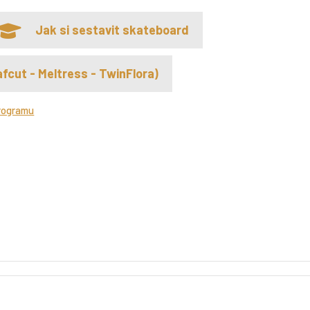
Jak si sestavit skateboard
fcut - Meltress - TwinFlora)
rogramu