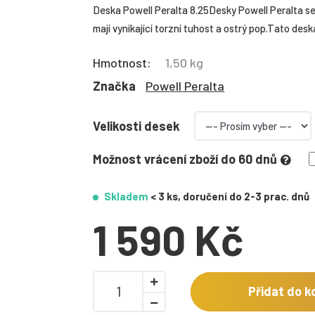
Deska Powell Peralta 8.25Desky Powell Peralta se
mají vynikající torzní tuhost a ostrý pop. Tato de
Hmotnost:
1,50 kg
Značka
Powell Peralta
Velikosti desek
Možnost vrácení zboží do 60 dnů
Skladem
< 3 ks, doručení do 2-3 prac. dnů
1 590 Kč
Přidat do k