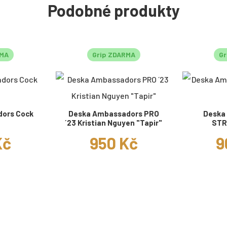
Podobné produkty
RMA
Grip ZDARMA
Gr
ors Cock
Deska Ambassadors PRO
Deska
´23 Kristian Nguyen "Tapir"
STR
Kč
950 Kč
9