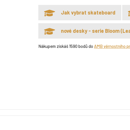
Jak vybrat skateboard
nové desky - serie Bloom (Lea
Nákupem získáš 1590 bodů do
AMB věrnostního p