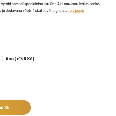
 vyrábí pomocí specialního lisu One AirLam,Jsou lehké, tenké,
ska je dodávána včetně skateového gripu ...
celý popis
Ano (+149 Kč)
ošíku