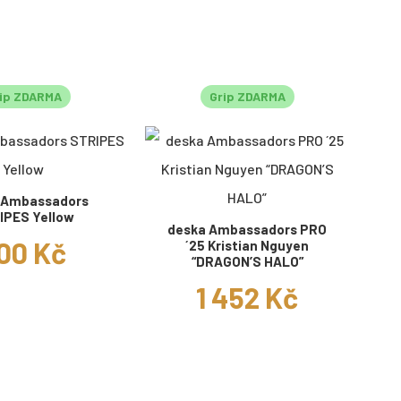
ip ZDARMA
Grip ZDARMA
 Ambassadors
IPES Yellow
deska Ambassadors PRO
00 Kč
´25 Kristian Nguyen
“DRAGON’S HALO”
1 452 Kč