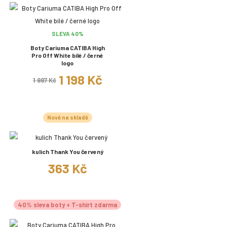
SLEVA 40%
Boty Cariuma CATIBA High
Pro Off White bílé / černé
logo
1 198 Kč
1 997 Kč
Nově na skladě
kulich Thank You červený
363 Kč
40% sleva boty + T-shirt zdarma