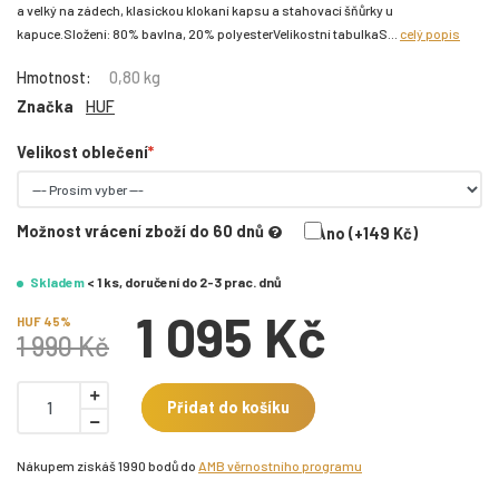
a velký na zádech, klasickou klokaní kapsu a stahovací šňůrky u
kapuce.Složení: 80% bavlna, 20% polyesterVelikostní tabulkaS...
celý popis
Hmotnost:
0,80 kg
Značka
HUF
Velikost oblečení
Možnost vrácení zboží do 60 dnů
Ano (+149 Kč)
Skladem
< 1 ks, doručení do 2-3 prac. dnů
1 095 Kč
HUF 45%
1 990 Kč
Přidat do košíku
Nákupem získáš 1990 bodů do
AMB věrnostního programu