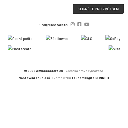
KLIKNĚTE PRO ZVĚTŠENÍ
Sledujte nás také na
© 2026 Ambassadors.eu
- Všechna práva vyhrazena.
Nastavení souhlasů
| Tvorba webu
TsunamiDigital
&
INNOIT