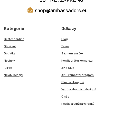
shop@ambassadors.eu
Kategorie
Odkazy
Skateboarding
Blog
Oblečení
Team
Doplňky
Seznam značek
Novinky
Konfigurátor kompletu
IG Fits
AMB Club
Nejoblíbenější
AMB věrnostní program
Slovníček pojmů
Výroba vlastních designů
O nás
Použití a údržba výrobků