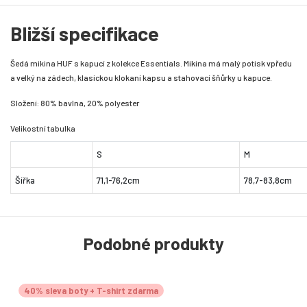
Bližší specifikace
Šedá mikina HUF s kapucí z kolekce Essentials. Mikina má malý potisk vpředu
a velký na zádech, klasickou klokaní kapsu a stahovací šňůrky u kapuce.
Složení: 80% bavlna, 20% polyester
Velikostní tabulka
S
M
Šířka
71,1-76,2cm
78,7-83,8cm
Podobné produkty
40% sleva boty + T-shirt zdarma