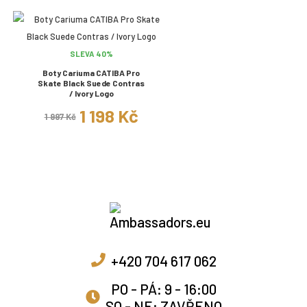
SLEVA 40%
Boty Cariuma CATIBA Pro
Skate Black Suede Contras
/ Ivory Logo
1 198 Kč
1 997 Kč
+420 704 617 062
PO - PÁ: 9 - 16:00
SO - NE: ZAVŘENO