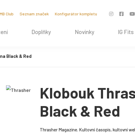
MB Club
Seznam značek
Konfigurátor kompletu
ení
Doplňky
Novinky
IG Fits
na Black & Red
Klobouk Thra
Black & Red
Thrasher Magazine. Kultovní časopis, kultovní web