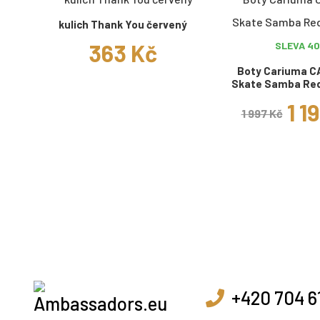
kulich Thank You červený
363 Kč
SLEVA 4
Boty Cariuma C
Skate Samba Red
1 1
1 997 Kč
+420 704 6