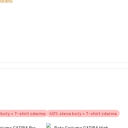
rogramu
boty + T-shirt zdarma
40% sleva boty + T-shirt zdarma