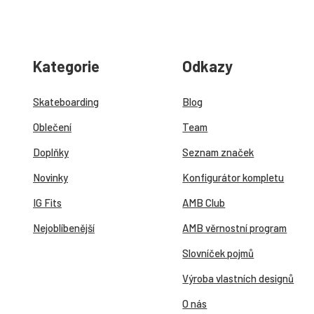
Kategorie
Odkazy
Skateboarding
Blog
Oblečení
Team
Doplňky
Seznam značek
Novinky
Konfigurátor kompletu
IG Fits
AMB Club
Nejoblíbenější
AMB věrnostní program
Slovníček pojmů
Výroba vlastních designů
O nás