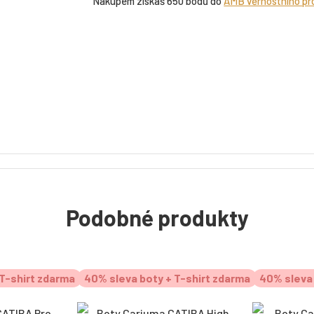
Nákupem získáš 650 bodů do
AMB věrnostního p
Podobné produkty
T-shirt zdarma
40% sleva boty + T-shirt zdarma
40% sleva 