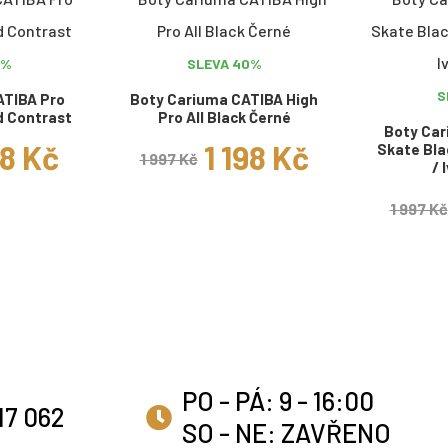
0%
SLEVA 40%
S
ATIBA Pro
Boty Cariuma CATIBA High
 Contrast
Pro All Black Černé
Boty Car
98 Kč
1 198 Kč
Skate Bla
1 997 Kč
/ 
1 997 Kč
PO - PÁ: 9 - 16:00
17 062
SO - NE: ZAVŘENO