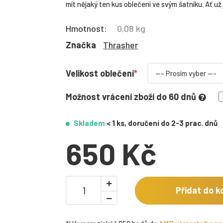
mít nějaký ten kus oblečení ve svým šatníku. Ať už je
Hmotnost:
0,08 kg
Značka
Thrasher
Velikost oblečení
Možnost vrácení zboží do 60 dnů
Skladem
< 1 ks, doručení do 2-3 prac. dnů
650 Kč
Přidat do k