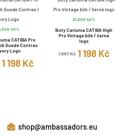
SLEVA 40%
LEVA 40%
Boty Cariuma CATIBA High
Pro Vintage bílé / černé
iuma CATIBA Pro
logo
ck Suede Contras
1 198 Kč
Ivory Logo
1 997 Kč
1 198 Kč
shop@ambassadors.eu