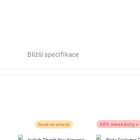
Bližší specifikace
40% sleva boty + 
Nově na skladě