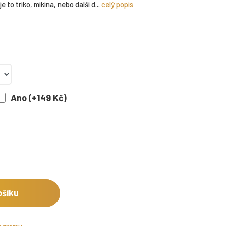
 to triko, mikina, nebo další d...
celý popis
Ano (+149 Kč)
ošíku