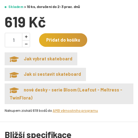
Skladem
> 10 ks, doručení do 2-3 prac. dnů
619 Kč
Přidat do košíku
Jak vybrat skateboard
Jak si sestavit skateboard
nové desky - serie Bloom (Leafcut - Meltress -
TwinFlora)
Nákupem získáš 619 bodů do
AMB věrnostního programu
Bližší specifikace