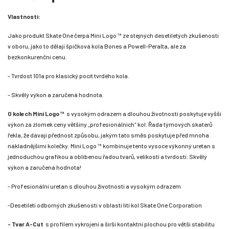
Vlastnosti:
Jako produkt Skate One čerpá Mini Logo ™ ze stejných desetiletých zkušeností
v oboru, jako to dělají špičková kola Bones a Powell-Peralta, ale za
bezkonkurenční cenu.
- Tvrdost 101a pro klasický pocit tvrdého kola.
- Skvělý výkon a zaručená hodnota.
O kolech Mini Logo ™
s vysokým odrazem a dlouhou životností poskytuje vyšší
výkon za zlomek ceny většiny „profesionálních“ kol. Řada týmových skaterů
řekla, že dávají přednost způsobu, jakým tato směs poskytuje před mnoha
nákladnějšími kolečky. Mini Logo ™ kombinuje tento vysoce výkonný uretan s
jednoduchou grafikou a oblíbenou řadou tvarů, velikostí a tvrdostí. Skvělý
výkon a zaručená hodnota!
- Profesionální uretan s dlouhou životností a vysokým odrazem
-Desetiletí odborných zkušeností v oblasti lití kol Skate One Corporation
- Tvar A-Cut
s profilem vykrojení a širší kontaktní plochou pro větší stabilitu