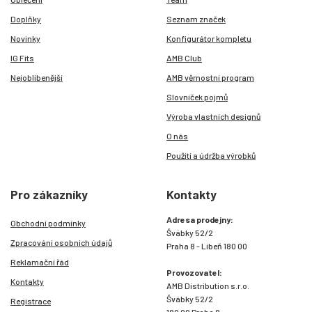
Doplňky
Seznam značek
Novinky
Konfigurátor kompletu
IG Fits
AMB Club
Nejoblíbenější
AMB věrnostní program
Slovníček pojmů
Výroba vlastních designů
O nás
Použití a údržba výrobků
Pro zákazníky
Kontakty
Adresa prodejny:
Obchodní podmínky
Švábky 52/2
Zpracování osobních údajů
Praha 8 - Libeň 180 00
Reklamační řád
Provozovatel:
Kontakty
AMB Distribution s.r.o.
Švábky 52/2
Registrace