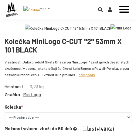
Kč
Kolečka MiniLogo C-CUT "2" 53mm X
101 BLACK
Vlastnosti:Jako produkt Skate One čerpá Mini Logo ™ ze stejných desetiletých
zkušeností v oboru, jako to dělají špičková kola Bones a Powell-Peralta, ale za
bezkonkurenční cenu.- Tvrdost 101a pro klas...
celý popis
Hmotnost:
0,23 kg
Značka
Mini Logo
Kolečka
Možnost vrácení zboží do 60 dnů
Ano (+149 Kč)