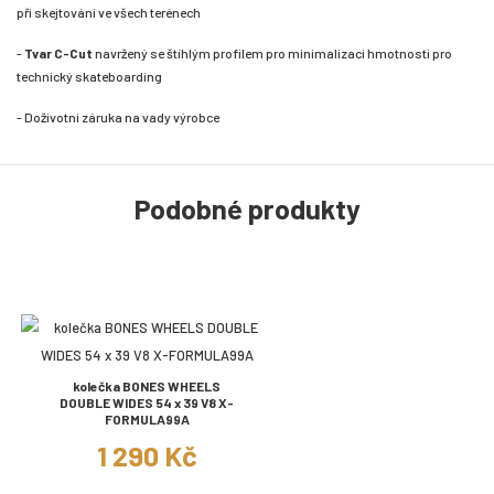
při skejtování ve všech terénech
-
Tvar C-Cut
navržený se štíhlým profilem pro minimalizaci hmotnosti pro
technický skateboarding
- Doživotní záruka na vady výrobce
Podobné produkty
kolečka BONES WHEELS
DOUBLE WIDES 54 x 39 V8 X-
FORMULA99A
1 290 Kč