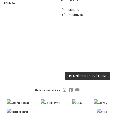
180 00 Praha 8
Přihlášení
IČO: 26011786
DIČ: CZ26011786
KLIKNĚTE PRO ZVĚTŠENÍ
Sledujte nás také na