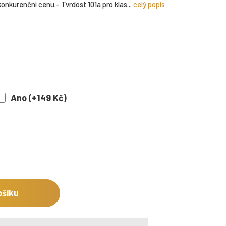
onkurenční cenu.- Tvrdost 101a pro klas...
celý popis
Ano (+149 Kč)
ošíku