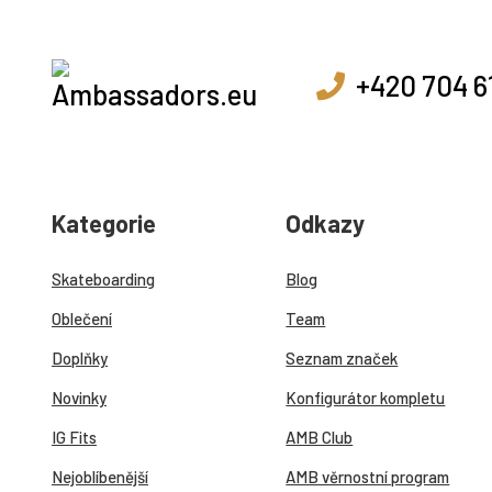
+420 704 6
Kategorie
Odkazy
Skateboarding
Blog
Oblečení
Team
Doplňky
Seznam značek
Novinky
Konfigurátor kompletu
IG Fits
AMB Club
Nejoblíbenější
AMB věrnostní program