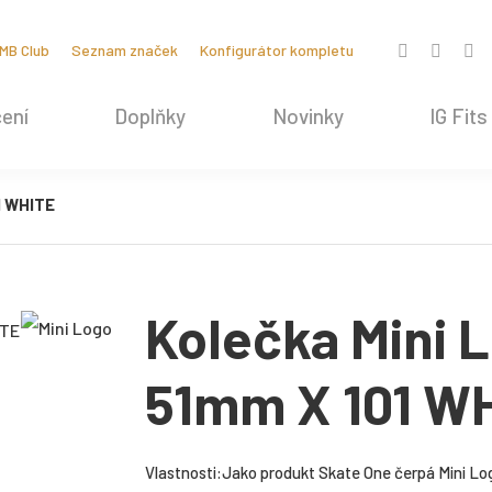
MB Club
Seznam značek
Konfigurátor kompletu
ení
Doplňky
Novinky
IG Fits
1 WHITE
Kolečka Mini 
51mm X 101 W
Vlastnosti:Jako produkt Skate One čerpá Mini Logo