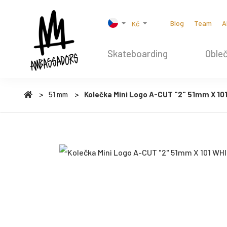
Blog
Team
A
Kč
Skateboarding
Obleč
51 mm
Kolečka Mini Logo A-CUT "2" 51mm X 10