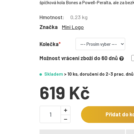
špičková kola Bones a Powell-Peralta, ale za bezk
Hmotnost:
0,23 kg
Značka
Mini Logo
Kolečka
Možnost vrácení zboží do 60 dnů
Skladem
> 10 ks, doručení do 2-3 prac. dnů
619 Kč
Přidat do k