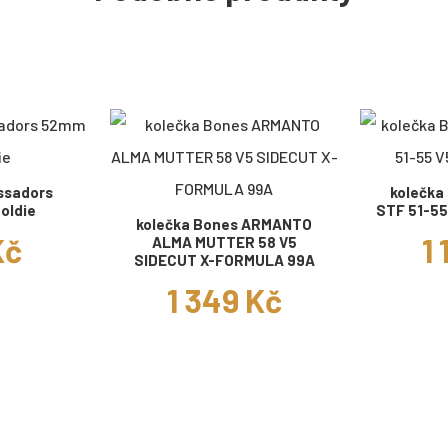
ssadors
kolečk
oldie
STF 51-55
kolečka Bones ARMANTO
Kč
1 
ALMA MUTTER 58 V5
SIDECUT X-FORMULA 99A
1 349 Kč