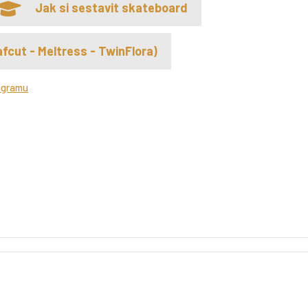
Jak si sestavit skateboard
fcut - Meltress - TwinFlora)
ogramu