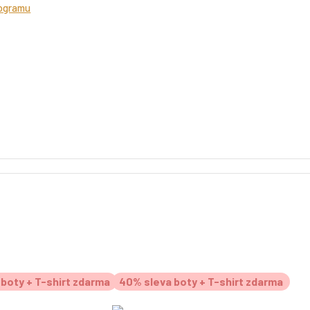
rogramu
boty + T-shirt zdarma
40% sleva boty + T-shirt zdarma