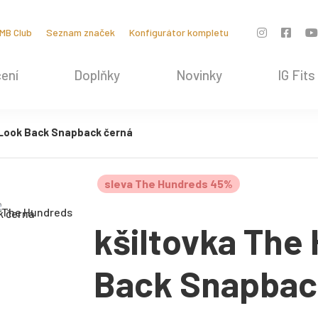
MB Club
Seznam značek
Konfigurátor kompletu
ení
Doplňky
Novinky
IG Fits
 Look Back Snapback černá
sleva The Hundreds 45%
kšiltovka The
Back Snapbac