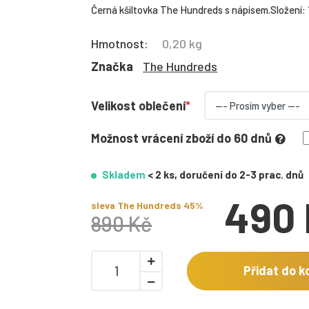
Černá kšiltovka The Hundreds s nápisem.Složení:
Hmotnost:
0,20 kg
Značka
The Hundreds
Velikost oblečení
Možnost vrácení zboží do 60 dnů
Skladem
< 2 ks, doručení do 2-3 prac. dnů
490
sleva The Hundreds 45%
890 Kč
Přidat do k