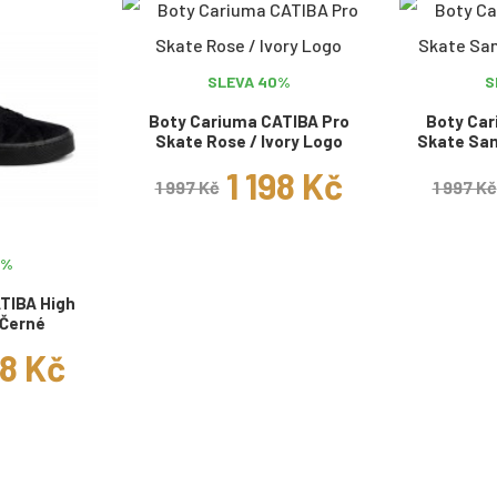
SLEVA 40%
S
Boty Cariuma CATIBA Pro
Boty Car
Skate Rose / Ivory Logo
Skate Sa
1 198 Kč
1 997 Kč
1 997 Kč
0%
TIBA High
 Černé
98 Kč