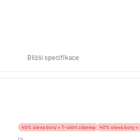
Bližší specifikace
40% sleva boty + T-shirt zdarma
40% sleva boty + 