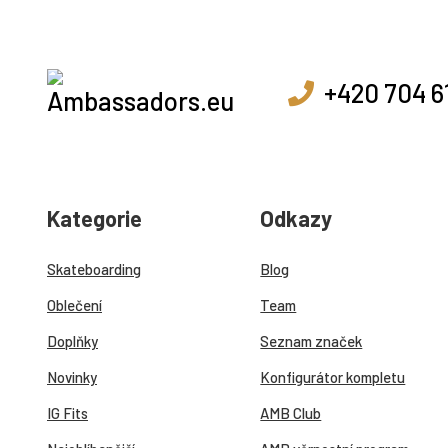
+420 704 6
Kategorie
Odkazy
Skateboarding
Blog
Oblečení
Team
Doplňky
Seznam značek
Novinky
Konfigurátor kompletu
IG Fits
AMB Club