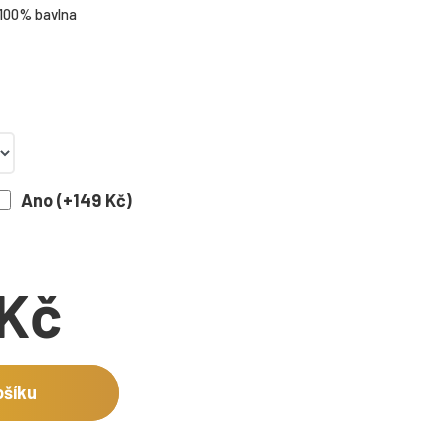
 100% bavlna
Ano (+149 Kč)
 Kč
ošíku