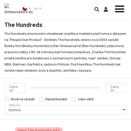
Kč
The Hundreds
The Hundreds je komunitní streetwear značka a mediální platforma s důrazem
na "People Over Product". Oblečení The Hundreds, které v roce 2003 založili
Bobby Kim (Bobby Hundreds) a Ben Shenassafar (Ben Hundreds), připomíná
pracovní oděvy z 90. let a kmeny kalifornské subkultury. Značka The Hundreds
je také ceněna pro kolaboraci s významnými partnery, např. adidas, Disney,
NBA, Batman, Garfield a Jackson Pollock. Pod hlavičkou The Hundreds tak
vzniká nejen oblečení, boty a doplňky, ale třeba i časopis.
Cena
Cena
od
do
Nově na skladě
Nejoblíbenější
nebo větší
Řadit dle
sleva The Hundreds 45%