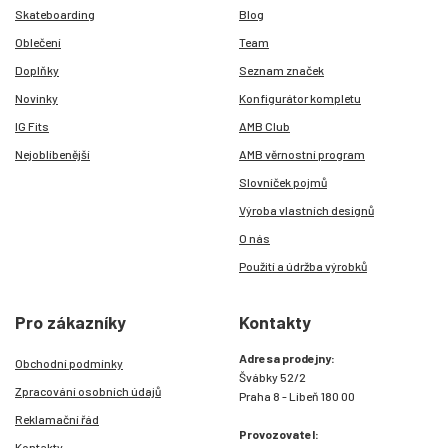
Skateboarding
Blog
Oblečení
Team
Doplňky
Seznam značek
Novinky
Konfigurátor kompletu
IG Fits
AMB Club
Nejoblíbenější
AMB věrnostní program
Slovníček pojmů
Výroba vlastních designů
O nás
Použití a údržba výrobků
Pro zákazníky
Kontakty
Adresa prodejny:
Obchodní podmínky
Švábky 52/2
Zpracování osobních údajů
Praha 8 - Libeň 180 00
Reklamační řád
Provozovatel:
Kontakty