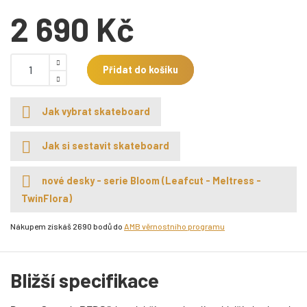
2 690 Kč
Přidat do košíku
Jak vybrat skateboard
Jak si sestavit skateboard
nové desky - serie Bloom (Leafcut - Meltress -
TwinFlora)
Nákupem získáš 2690 bodů do
AMB věrnostního programu
Bližší specifikace