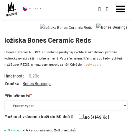
Kč
ložiska Bones Ceramic Reds
Bones Ceramic REDS® jsou lehčí a poskytují rychlejší akceleraci, protože
kuliočky uvnitř váží mnohem méně. Vytvářejí menší tření, a jsou tedy rychlejší
než Super REDS, s mazivem nebo bez něj! Když do ...
celý popis
Hmotnost:
0,20g
Značka
Bones Bearings
Příslušenství
Možnost vrácení zboží do 60 dnů
Ano (+149 Kč)
Skladem
< 4 ks, doručení do 2-3 prac. dnů