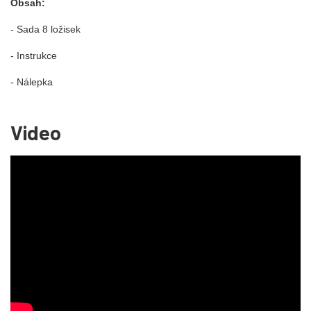
Obsah:
- Sada 8 ložisek
- Instrukce
- Nálepk
a
Video