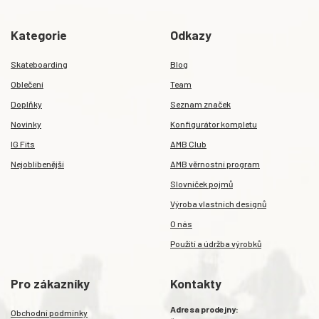
Kategorie
Odkazy
Skateboarding
Blog
Oblečení
Team
Doplňky
Seznam značek
Novinky
Konfigurátor kompletu
IG Fits
AMB Club
Nejoblíbenější
AMB věrnostní program
Slovníček pojmů
Výroba vlastních designů
O nás
Použití a údržba výrobků
Pro zákazníky
Kontakty
Adresa prodejny:
Obchodní podmínky