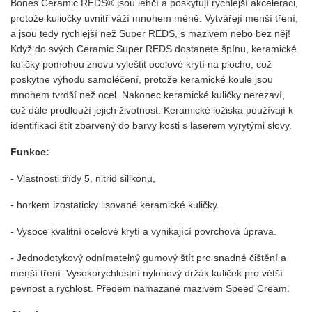
Bones Ceramic REDS® jsou lehčí a poskytují rychlejší akceleraci,
protože kuliočky uvnitř váží mnohem méně. Vytvářejí menší tření,
a jsou tedy rychlejší než Super REDS, s mazivem nebo bez něj!
Když do svých Ceramic Super REDS dostanete špínu, keramické
kuličky pomohou znovu vyleštit ocelové krytí na plocho, což
poskytne výhodu samoléčení, protože keramické koule jsou
mnohem tvrdší než ocel. Nakonec keramické kuličky nerezaví,
což dále prodlouží jejich životnost. Keramické ložiska používají k
identifikaci štít zbarvený do barvy kosti s laserem vyrytými slovy.
Funkce:
-
Vlastnosti třídy 5, nitrid silikonu,
- horkem izostaticky lisované keramické kuličky.
- Vysoce kvalitní ocelové krytí a vynikající povrchová úprava.
- Jednodotykový odnímatelný gumový štít pro snadné čištění a
menší tření. Vysokorychlostní nylonový držák kuliček pro větší
pevnost a rychlost. Předem namazané mazivem Speed ​​Cream.