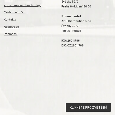
Švábky 52/2
Zpracování osobních údajů
Praha 8 - Libeň 180 00
Reklamační řád
Provozovatel:
Kontakty
AMB Distribution s.r.o.
Švábky 52/2
Registrace
180 00 Praha 8
Přihlášení
IČO: 26011786
DIČ: CZ26011786
KLIKNĚTE PRO ZVĚTŠENÍ